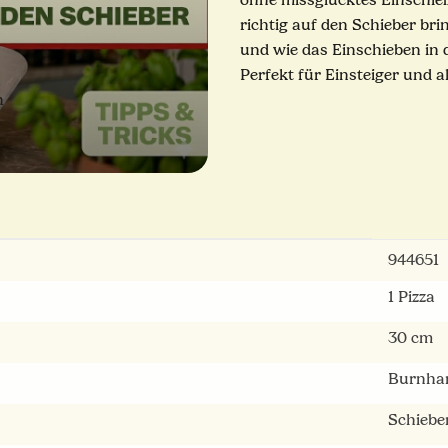
ohne missglücktes Einschieße
richtig auf den Schieber bri
und wie das Einschieben in d
Perfekt für Einsteiger und a
n
944651
1 Pizza
30 cm
Burnha
Schiebe