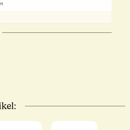
rt
kel: