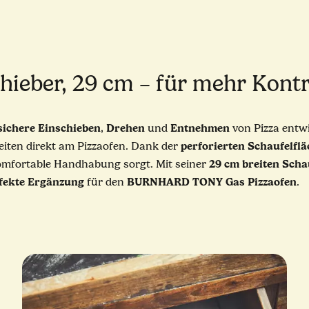
ber, 29 cm – für mehr Kontr
sichere
Einschieben
Drehen
Entnehmen
,
und
von Pizza entwi
perforierten
Schaufelflä
eiten direkt am Pizzaofen. Dank der
29 cm breiten Scha
omfortable Handhabung sorgt. Mit seiner
fekte
Ergänzung
BURNHARD TONY Gas Pizzaofen
für den
.