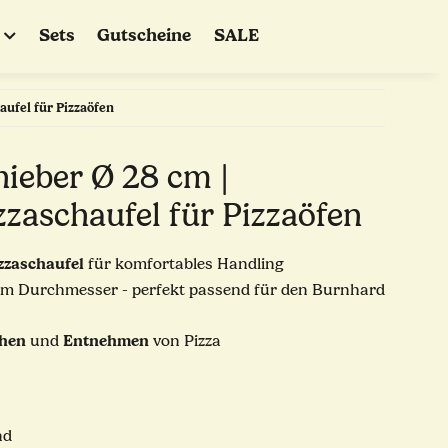
Sets
Gutscheine
SALE
ufel für Pizzaöfen
ieber Ø 28 cm |
zaschaufel für Pizzaöfen
zzaschaufel
für komfortables Handling
cm Durchmesser - perfekt passend für den Burnhard
ehen
Entnehmen
und
von Pizza
nd