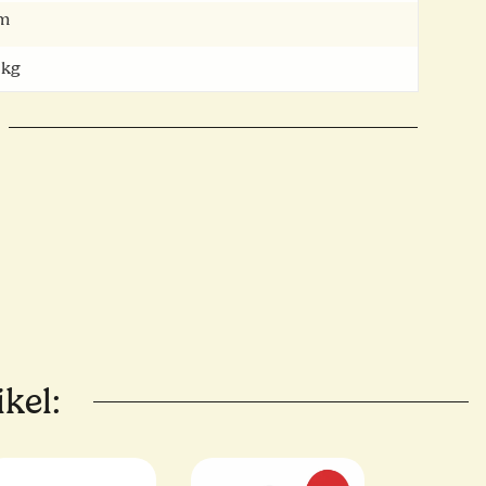
m
kg
kel: