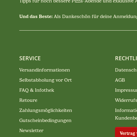
Tipps für noch bessere Pizza-Abende und exklusive
Und das Beste:
Als Dankeschön für deine Anmeldung
SERVICE
RECHTL
Versandinformationen
Datensch
Selbstabholung vor Ort
AGB
FAQ & Infothek
Impress
Retoure
Widerruf
Zahlungsmöglichkeiten
Informati
Kundenb
Gutscheinbedingungen
Newsletter
Vertrag