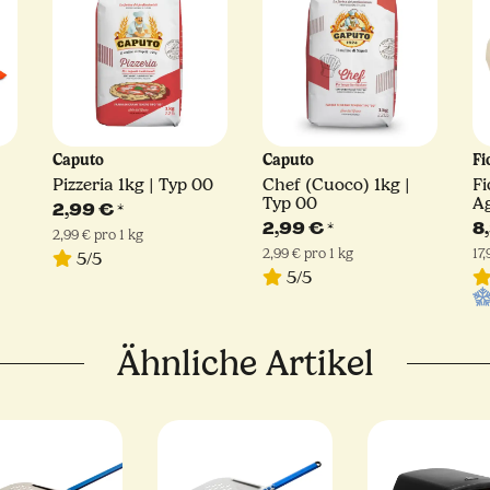
Caputo
Caputo
Fi
Pizzeria 1kg | Typ 00
Chef (Cuoco) 1kg |
Fi
Typ 00
Ag
2,99 €
*
S
2,99 €
*
8
2,99 € pro 1 kg
2,99 € pro 1 kg
17
5/5
5/5
Ähnliche Artikel