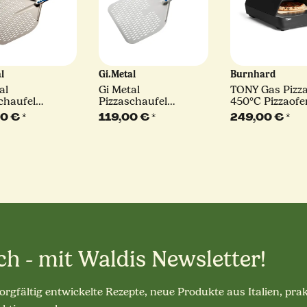
al
Gi.Metal
Burnhard
al
Gi Metal
TONY Gas Pizza
chaufel
Pizzaschaufel
450°C Pizzaofe
a | Ø 30 cm |
Azzurra | Ø 36 cm |
Pizza bis 30 cm
90 €
*
119,00 €
*
249,00 €
*
60 cm | eckig
Stiel 30 cm | eckig
ch - mit Waldis Newsletter!
sorgfältig entwickelte Rezepte, neue Produkte aus Italien, pra