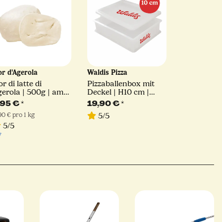
or d'Agerola
Waldis Pizza
or di latte di
Pizzaballenbox mit
erola | 500g | am
Deckel | H10 cm |
tück
40x30x10
,95 €
*
19,90 €
*
,90 € pro 1 kg
5/5
5/5