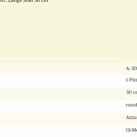
m , Länge Stiel 30 cm
A-3
1 Piz
30 c
rund
Azzu
Gi.M