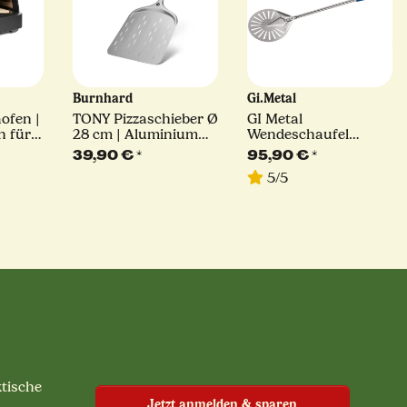
Burnhard
Gi.Metal
ofen |
TONY Pizzaschieber Ø
GI Metal
n für
28 cm | Aluminium
Wendeschaufel
Pizzaschaufel für
Azzurra | Ø 17 cm |
39,90 €
*
95,90 €
*
Pizzaöfen
Stiellänge 75 cm
5/5
ktische
Jetzt anmelden & sparen