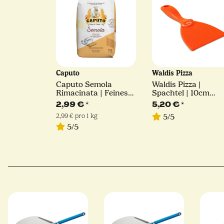
Caputo
Waldis Pizza
Caputo Semola
Waldis Pizza |
Rimacinata | Feines
Spachtel | 10cm
Hartweizengrieß | 1kg
Breite
2,99 €
*
5,20 €
*
2,99 € pro 1 kg
5/5
5/5