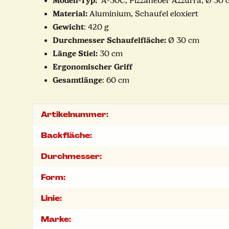
Modell-Typ:
A-30C, Pizzaheber Azzurra, Ø 30 c
Material:
Aluminium, Schaufel eloxiert
Gewicht
: 420 g
Durchmesser Schaufelfläche:
Ø 30 cm
Länge Stiel:
30 cm
Ergonomischer Griff
Gesamtlänge
: 60 cm
Produkteigenschaft
Wert
Artikelnummer:
Backfläche:
Durchmesser:
Form:
Linie:
Marke: