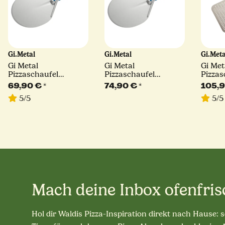
Gi.Metal
Gi.Metal
Gi.Met
Gi Metal
Gi Metal
Gi Met
Pizzaschaufel
Pizzaschaufel
Pizzas
Azzurra | Ø 33 cm |
Azzurra | Ø 36 cm |
Azzurr
69,90 €
*
74,90 €
*
105,
Stiel 30 cm | rund
Stiel 30 cm | rund
Stiel 
5/5
5/5
Mach deine Inbox ofenfris
Hol dir Waldis Pizza-Inspiration direkt nach Hause: 