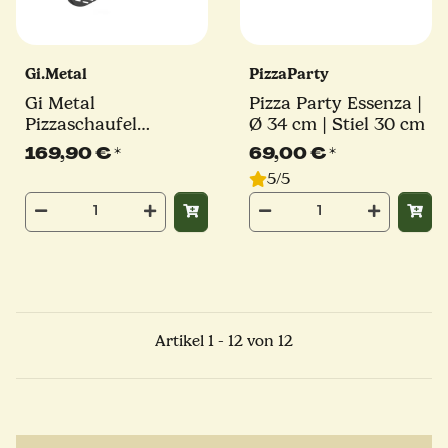
Gi.Metal
PizzaParty
Gi Metal
Pizza Party Essenza |
Pizzaschaufel
Ø 34 cm | Stiel 30 cm
Evoluzione | Ø 36 cm |
169,90 €
*
69,00 €
*
Stiel 30 cm | eckig
5/5
Artikel 1 - 12 von 12