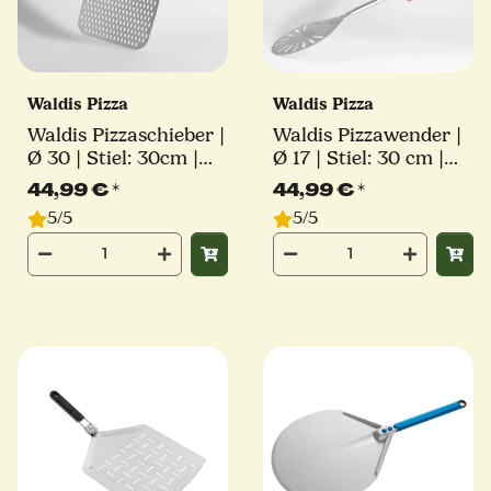
Waldis Pizza
Waldis Pizza
Waldis Pizzaschieber |
Waldis Pizzawender |
Ø 30 | Stiel: 30cm |
Ø 17 | Stiel: 30 cm |
Linie Classico
Linie Classico
44,99 €
*
44,99 €
*
5/5
5/5