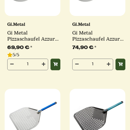
Gi.Metal
Gi.Metal
Gi Metal
Gi Metal
Pizzaschaufel Azzurra
Pizzaschaufel Azzurra
| Ø 33 cm | Stiel 30
| Ø 36 cm | Stiel 30
69,90 €
*
74,90 €
*
cm | rund
cm | rund
5/5