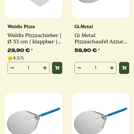
Waldis Pizza
Gi.Metal
Waldis Pizzaschieber |
Gi Metal
Ø 33 cm | klappbar |
Pizzaschaufel Azzurra
Linie Basic
| Ø 30 cm | Stiel 30
29,90 €
*
59,90 €
*
cm | rund
4.5/5