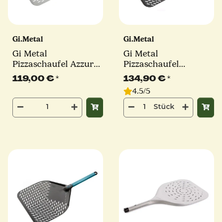
Gi.Metal
Gi.Metal
Gi Metal
Gi Metal
Pizzaschaufel Azzurra
Pizzaschaufel
| Ø 36 cm | Stiel 30
Evoluzione | Ø 33 cm |
119,00 €
*
134,90 €
*
cm | eckig
Stiel 30 cm | eckig
4.5/5
Stück