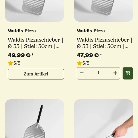
Waldis Pizza
Waldis Pizza
Waldis Pizzaschieber |
Waldis Pizzaschieber |
Ø 35 | Stiel: 30cm |
Ø 33 | Stiel: 30cm |
Linie Classico
Linie Classico
49,99 €
*
47,99 €
*
5/5
5/5
Zum Artikel