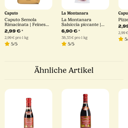
Caputo
La Montanara
Capu
Caputo Semola
La Montanara
Pizz
Rimacinata | Feines
Salsiccia piccante |
2,9
Hartweizengrieß | 1kg
180 g
2,99 €
*
6,90 €
*
2,99 €
2,99 € pro 1 kg
38,33 € pro 1 kg
5
5/5
5/5
Ähnliche Artikel