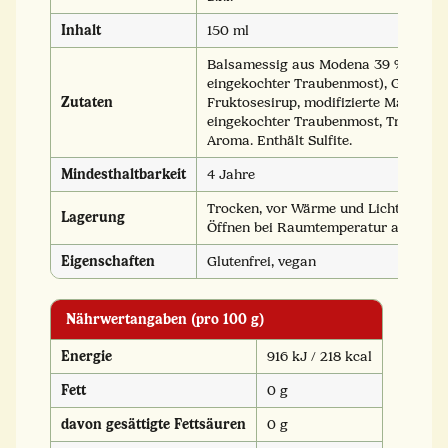
Inhalt
150 ml
Balsamessig aus Modena 39 % (Weine
eingekochter Traubenmost), Glukose
Zutaten
Fruktosesirup, modifizierte Maisstärk
eingekochter Traubenmost, Trüffelsaft
Aroma. Enthält Sulfite.
Mindesthaltbarkeit
4 Jahre
Trocken, vor Wärme und Licht geschü
Lagerung
Öffnen bei Raumtemperatur aufbewa
Eigenschaften
Glutenfrei, vegan
Nährwertangaben (pro 100 g)
Energie
916 kJ / 218 kcal
Fett
0 g
davon gesättigte Fettsäuren
0 g