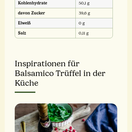
Kohlenhydrate
50,1 g
davon Zucker
39,6 g
Eiweiß
0 g
Salz
0,11 g
Inspirationen für
Balsamico Trüffel in der
Küche