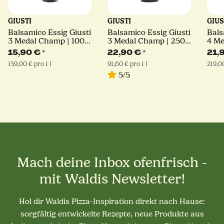
GIUSTI
GIUSTI
GIUS
Balsamico Essig Giusti
Balsamico Essig Giusti
Bals
3 Medal Champ | 100
3 Medal Champ | 250
4 Me
ml | Giuseppe Giusti
ml | Giuseppe Giusti
ml |
15,90 €
*
22,90 €
*
21,
159,00 € pro 1 l
91,60 € pro 1 l
219,00
5/5
Mach deine Inbox ofenfrisch -
mit Waldis Newsletter!
Hol dir Waldis Pizza-Inspiration direkt nach Hause:
sorgfältig entwickelte Rezepte, neue Produkte aus