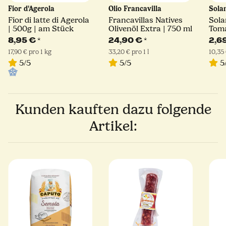
Fior d'Agerola
Olio Francavilla
Sola
Fior di latte di Agerola
Francavillas Natives
Sola
| 500g | am Stück
Olivenöl Extra | 750 ml
Toma
8,95 €
*
24,90 €
*
2,6
17,90 € pro 1 kg
33,20 € pro 1 l
10,35 
5/5
5/5
5
Kunden kauften dazu folgende
Artikel: