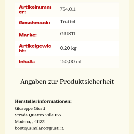
Artikelnumm
Produkteigenschaft
Wert
754.011
er:
Trüffel
Geschmack:
GIUSTI
Marke:
Artikelgewic
0,20
kg
ht:
Inhalt:
150,00 ml
Angaben zur Produktsicherheit
Herstellerinformationen:
Giuseppe Giusti
Strada Quattro Ville 155
Modena, , 41123
boutique.milano@giusti.it.