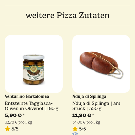
weitere Pizza Zutaten
Venturino Bartolomeo
Nduja di Spilinga
Entsteinte Taggiasca-
Nduja di Spilinga | am
Oliven in Olivenöl | 180 g
Stück | 350 g
5,90 €
*
11,90 €
*
32,78 € pro 1 kg
34,00 € pro 1 kg
5/5
5/5