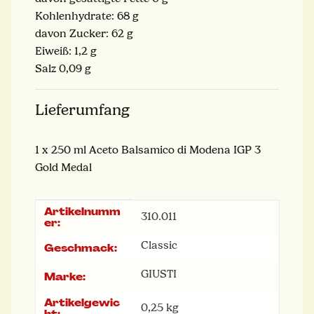
Kohlenhydrate: 68 g
davon Zucker: 62 g
Eiweiß: 1,2 g
Salz 0,09 g
Lieferumfang
1 x 250 ml Aceto Balsamico di Modena IGP 3
Gold Medal
Artikelnumm
Produkteigenschaft
Wert
310.011
er:
Classic
Geschmack:
GIUSTI
Marke:
Artikelgewic
0,25
kg
ht: