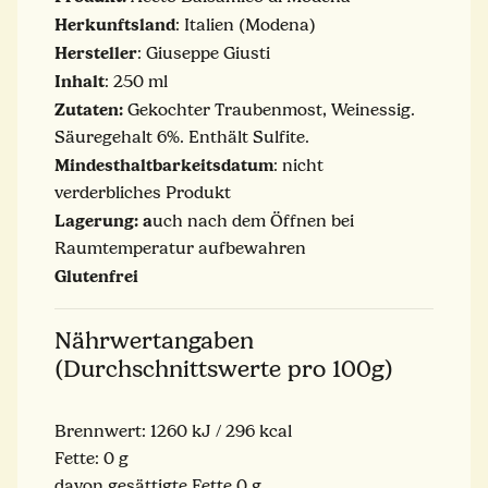
Herkunftsland
: Italien (Modena)
Hersteller
: Giuseppe Giusti
Inhalt
: 250 ml
Zutaten:
Gekochter Traubenmost, Weinessig.
Säuregehalt 6%. Enthält Sulfite.
Mindesthaltbarkeitsdatum
: nicht
verderbliches Produkt
Lagerung: a
uch nach dem Öffnen bei
Raumtemperatur aufbewahren
Glutenfrei
Nährwertangaben
(Durchschnittswerte pro 100g)
Brennwert: 1260 kJ / 296 kcal
Fette: 0 g
davon gesättigte Fette 0 g