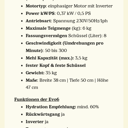
Motortyp
: einphasiger Motor mit Inverter
Power kW/PS
: 0,37 kW / 0,5 PS
Antriebsart
: Spannung 230V/50Hz/1ph
Maximale Teigmenge
(kg): 6 kg
Fassungsvermögen
Schüssel (Liter): 8
Geschwindigkeit (Umdrehungen pro
Minute)
: 50 bis 300
Mehl Kapazität (max.):
3,5 kg
fester Kopf & feste Schüssel
Gewicht:
35 kg
Maße
: Breite 38 cm | Tiefe 50 cm | Höhe
47 cm
Funktionen der Evo6
Hydration Empfehlung:
mind. 60%
Rückwärtsgang
ja
Inverter
ja