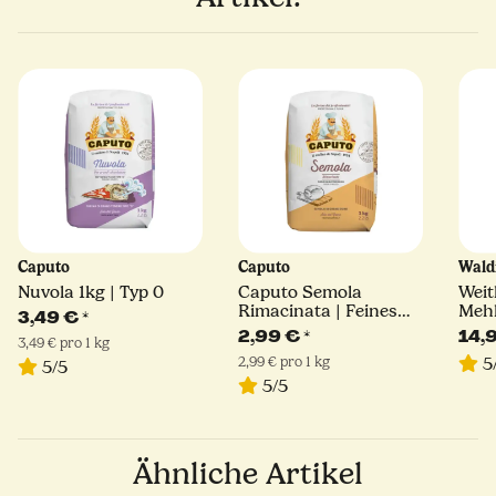
Caputo
Caputo
Wald
Nuvola 1kg | Typ 0
Caputo Semola
Weit
Rimacinata | Feines
Mehl
3,49 €
*
Hartweizengrieß | 1kg
Meh
2,99 €
*
14,
3,49 € pro 1 kg
2,99 € pro 1 kg
5
5/5
5/5
Ähnliche Artikel