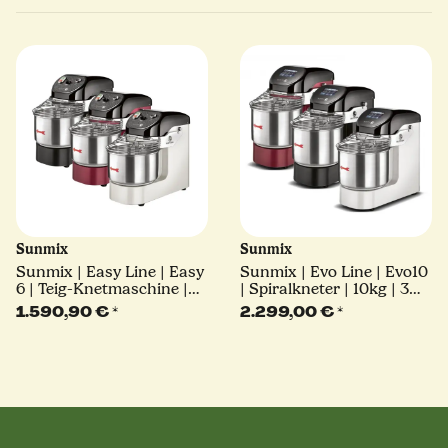
Sunmix
Sunmix
Sunmix | Easy Line | Easy
Sunmix | Evo Line | Evo10
6 | Teig-Knetmaschine |
| Spiralkneter | 10kg | 3
6kg | 3 Farben
Farben
1.590,90 €
*
2.299,00 €
*