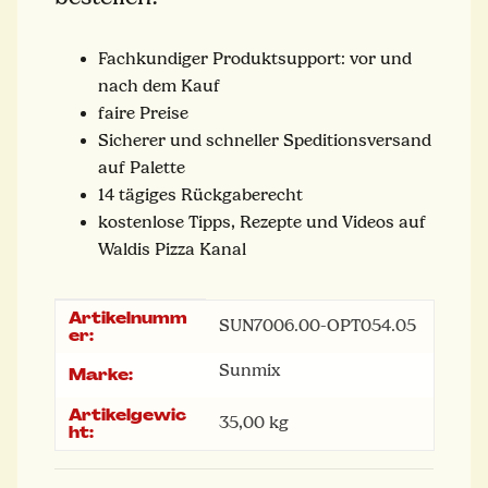
Fachkundiger Produktsupport: vor und
nach dem Kauf
faire Preise
Sicherer und schneller Speditionsversand
auf Palette
14 tägiges Rückgaberecht
kostenlose Tipps, Rezepte und Videos auf
Waldis Pizza Kanal
Artikelnumm
Produkteigenschaft
Wert
SUN7006.00-OPT054.05
er:
Sunmix
Marke:
Artikelgewic
35,00
kg
ht: