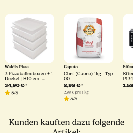
Waldis Pizza
Caputo
Effe
3 Pizzaballenboxen + 1
Chef (Cuoco) 1kg | Typ
Effe
Deckel | H10 cm |
00
P13
40x30x10
POWE
34,90 €
*
2,99 €
*
1.5
orig
2,99 € pro 1 kg
5/5
| El
5/5
Kunden kauften dazu folgende
Artikel: