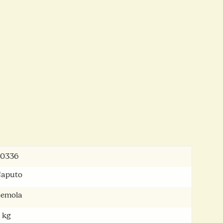
40336
aputo
emola
 kg