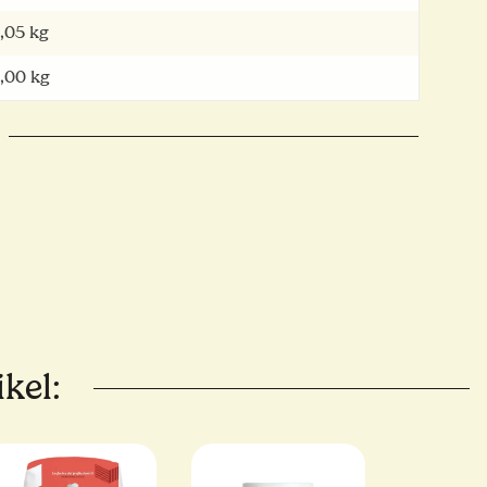
,05
kg
,00 kg
kel: