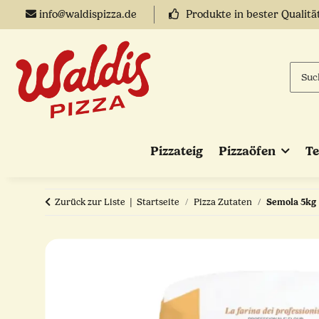
info@waldispizza.de
Produkte in bester Qualitä
Pizzateig
Pizzaöfen
T
Zurück zur Liste
Startseite
Pizza Zutaten
Semola 5kg