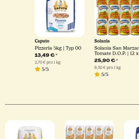
Caputo
Solania
Pizzeria 5kg | Typ 00
Solania San Marza
Tomate D.O.P. | 12 x
13,49 €
*
400 g
25,90 €
*
2,70 € pro 1 kg
8,30 € pro 1 kg
5/5
5/5