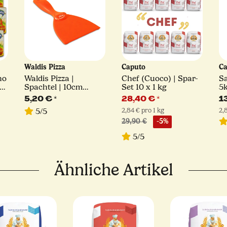
Waldis Pizza
Caputo
C
no
Waldis Pizza |
Chef (Cuoco) | Spar-
S
Spachtel | 10cm
Set 10 x 1 kg
5k
Breite
5,20 €
*
28,40 €
*
1
2,84 € pro 1 kg
2,
5/5
29,90 €
-5%
5/5
Ähnliche Artikel