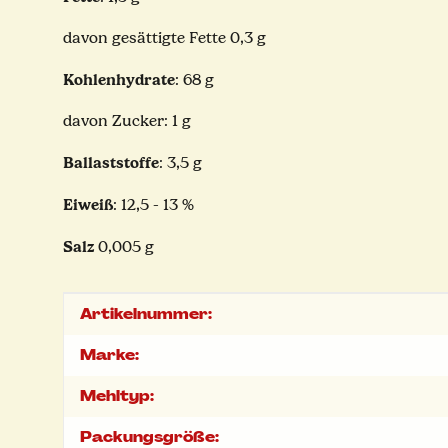
davon gesättigte Fette 0,3 g
Kohlenhydrate
: 68 g
davon Zucker: 1 g
Ballaststoffe
: 3,5 g
Eiweiß
: 12,5 - 13 %
Salz
0,005 g
Produkteigenschaft
Wert
Artikelnummer:
Marke:
Mehltyp:
Packungsgröße: