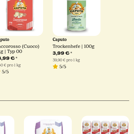
aputo
Caputo
accorosso (Cuoco)
Trockenhefe | 100g
g | Typ 00
3,99 €
*
3,99 €
*
39,90 € pro 1 kg
80 € pro 1 kg
5/5
5/5