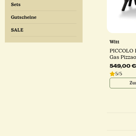
Sets
Gutscheine
SALE
Witt
PICCOLO R
Gas Pizzao
Pizzaschau
549,00 
Brenner | 
5/5
verschied
Zu