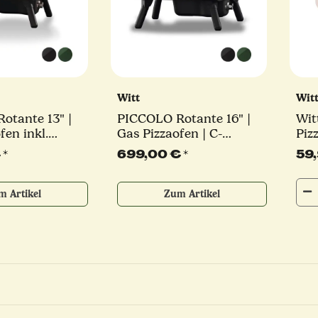
Witt
Wit
otante 13" |
PICCOLO Rotante 16" |
Witt
fen inkl.
Gas Pizzaofen | C-
Piz
fel | C-
Brenner | 7 kW |
€
*
699,00 €
*
59
5,2 kW |
verschiedene Farben
ene Farben
m Artikel
Zum Artikel