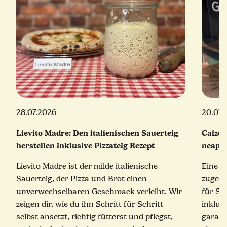
28.07.2026
20.07.
Lievito Madre: Den italienischen Sauerteig
Calzon
herstellen inklusive Pizzateig Rezept
neapol
Lievito Madre ist der milde italienische
Eine e
Sauerteig, der Pizza und Brot einen
zugekla
unverwechselbaren Geschmack verleiht. Wir
für Sc
zeigen dir, wie du ihn Schritt für Schritt
inklus
selbst ansetzt, richtig fütterst und pflegst,
garant