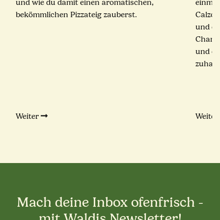
und wie du damit einen aromatischen,
einmal
bekömmlichen Pizzateig zauberst.
Calzon
und ei
Champ
und ec
zuhaus
Weiter
Weite
Mach deine Inbox ofenfrisch -
mit Waldis Newsletter!