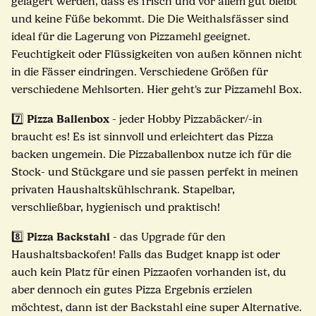
gelagert werden, dass es frisch und vor allem gut bleibt
und keine Füße bekommt. Die Die Weithalsfässer sind
ideal für die Lagerung von Pizzamehl geeignet.
Feuchtigkeit oder Flüssigkeiten von außen können nicht
in die Fässer eindringen. Verschiedene Größen für
verschiedene Mehlsorten. Hier geht's zur
Pizzamehl Box.
Pizza Ballenbox
7️⃣
- jeder Hobby Pizzabäcker/-in
braucht es! Es ist sinnvoll und erleichtert das Pizza
backen ungemein. Die
Pizzaballenbox
nutze ich für die
Stock- und Stückgare und sie passen perfekt in meinen
privaten Haushaltskühlschrank. Stapelbar,
verschließbar, hygienisch und praktisch!
Pizza Backstahl
8️⃣
- das Upgrade für den
Haushaltsbackofen! Falls das Budget knapp ist oder
auch kein Platz für einen Pizzaofen vorhanden ist, du
aber dennoch ein gutes Pizza Ergebnis erzielen
möchtest, dann ist der
Backstahl
eine super Alternative.