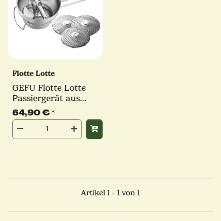
Flotte Lotte
GEFU Flotte Lotte
Passiergerät aus
Edelstahl
64,90 €
*
Artikel 1 - 1 von 1