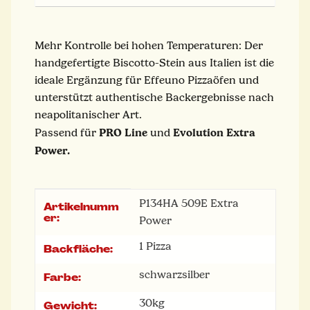
Mehr Kontrolle bei hohen Temperaturen: Der
handgefertigte Biscotto-Stein aus Italien ist die
ideale Ergänzung für Effeuno Pizzaöfen und
unterstützt authentische Backergebnisse nach
neapolitanischer Art.
PRO Line
Evolution Extra
Passend für
und
Power.
Produkteigenschaft
Wert
P134HA 509E Extra
Artikelnumm
er:
Power
1 Pizza
Backfläche:
schwarz
silber
Farbe:
30kg
Gewicht: