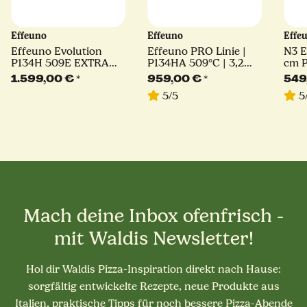
Effeuno
Effeuno
Effe
Effeuno Evolution
Effeuno PRO Linie |
N3 E
P134H 509E EXTRA
P134HA 509°C | 3,2
cm Pi
POWER | 3,2 kW | inkl.
kW | inkl. original
orig
1.599,00 €
*
959,00 €
*
549
original Effeuno-Stein
Effeuno-Stein |
| El
5/5
5
| Elektro Pizzaofen
Elektro Pizzaofen
Mach deine Inbox ofenfrisch -
mit Waldis Newsletter!
Hol dir Waldis Pizza-Inspiration direkt nach Hause:
sorgfältig entwickelte Rezepte, neue Produkte aus
Italien, praktische Tipps für noch bessere Pizza-Abende