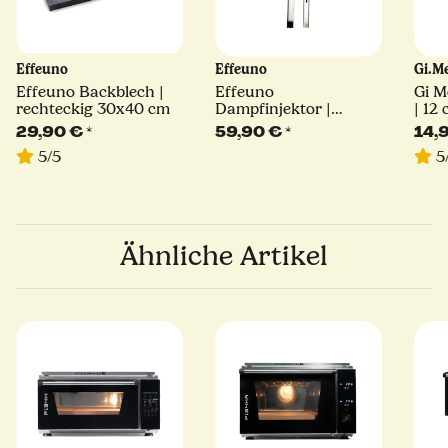
Effeuno
Effeuno
Gi.M
Effeuno Backblech |
Effeuno
Gi M
rechteckig 30x40 cm
Dampfinjektor |
| 12
Steamer für
29,90 €
*
59,90 €
*
14,
Elektroofen
5/5
5
Ähnliche Artikel