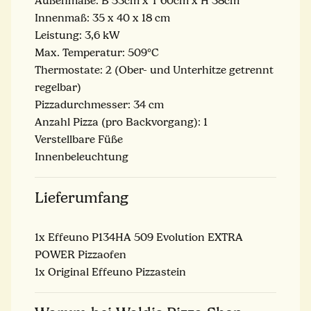
Außenmaße: B 53cm x T 60cm x H 38cm
Innenmaß: 35 x 40 x 18 cm
Leistung: 3,6 kW
Max. Temperatur: 509°C
Thermostate: 2 (Ober- und Unterhitze getrennt
regelbar)
Pizzadurchmesser: 34 cm
Anzahl Pizza (pro Backvorgang): 1
Verstellbare Füße
Innenbeleuchtung
Lieferumfang
1x Effeuno P134HA 509 Evolution EXTRA
POWER Pizzaofen
1x Original Effeuno Pizzastein