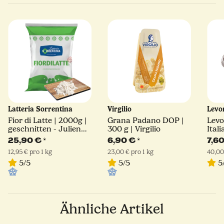
Latteria Sorrentina
Virgilio
Levo
Fior di Latte | 2000g |
Grana Padano DOP |
Levo
geschnitten - Julienne
300 g | Virgilio
Ital
Schnitt | Latteria
25,90 €
*
6,90 €
*
7,6
Sorrentina
12,95 € pro 1 kg
23,00 € pro 1 kg
40,00
5/5
5/5
5
Ähnliche Artikel