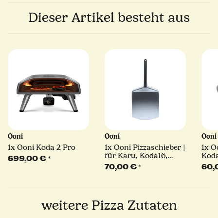
Dieser Artikel besteht aus
Ooni
Ooni
Oon
1x
Ooni Koda 2 Pro
1x
Ooni Pizzaschieber |
1x
Oo
für Karu, Koda16,
Koda
699,00 €
*
Koda 2 Pro | Ø 40 cm |
70,00 €
*
60,
Stiel: 36 cm
weitere Pizza Zutaten