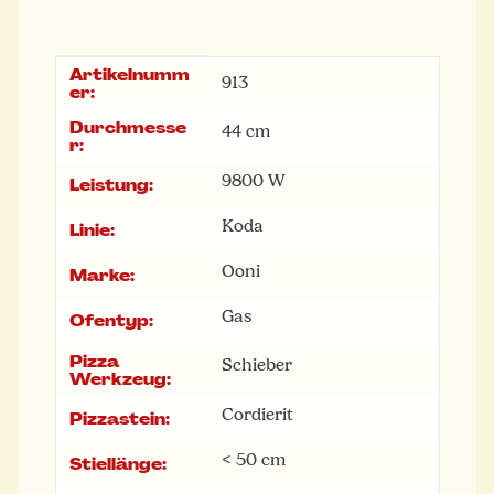
Artikelnumm
Produkteigenschaft
Wert
913
er:
Durchmesse
44 cm
r:
9800 W
Leistung:
Koda
Linie:
Ooni
Marke:
Gas
Ofentyp:
Pizza
Schieber
Werkzeug:
Cordierit
Pizzastein:
< 50 cm
Stiellänge: