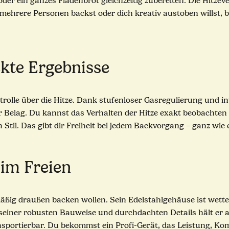
r ein ganzes Fladenbrot gleichzeitig zubereiten. Die Hitzever
ehrere Personen backst oder dich kreativ austoben willst, b
ekte Ergebnisse
trolle über die Hitze. Dank stufenloser Gasregulierung und in
 Belag. Du kannst das Verhalten der Hitze exakt beobachten
Stil. Das gibt dir Freiheit bei jedem Backvorgang – ganz wie e
 im Freien
äßig draußen backen wollen. Sein Edelstahlgehäuse ist wetterfe
 seiner robusten Bauweise und durchdachten Details hält er
nsportierbar. Du bekommst ein Profi-Gerät, das Leistung, Kom