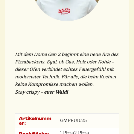
Mit dem Dome Gen 2 beginnt eine neue Ära des
Pizzabackens. Egal, ob Gas, Holz oder Kohle –
dieser Ofen verbindet echtes Feuergefühl mit
modernster Technik. Für alle, die beim Kochen
keine Kompromisse machen wollen.
euer Waldi
Stay crispy –
Artikelnumm
Produkteigenschaft
Wert
GMPEU1625
er:
1 Pizza
2 Pizza
Backfläche: