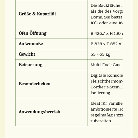
Die Backfläche ist 40 %
als die des Vorgängerm
Größe & Kapazität
Dome. Sie bietet Platz f
10″- oder eine 16″-Pizza.
Ofen Öffnung
B 426.7 x H 130 mm
Außenmaße
B 826 x T 652 x H 513 
Gewicht
55 - 65 kg
Befeuerung
Multi-Fuel: Gas, Holz, K
Digitale Konsole, 2
Fleischthermometer, 3
Besonderheiten
Cordierit-Stein, 3-lagige
Isolierung.
Ideal für Familien und
ambitionierte Hobbyköc
Anwendungsbereich
regelmäßig Pizza & meh
zubereiten.