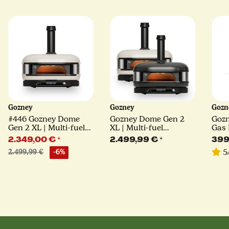
Gozney
Gozney
Goz
#446 Gozney Dome
Gozney Dome Gen 2
Gozn
Gen 2 XL | Multi-fuel
XL | Multi-fuel
Gas 
Pizzaofen | creme
Pizzaofen | schwarz
sch
2.349,00 €
*
2.499,99 €
*
399
oder creme
5
2.499,99 €
-6%