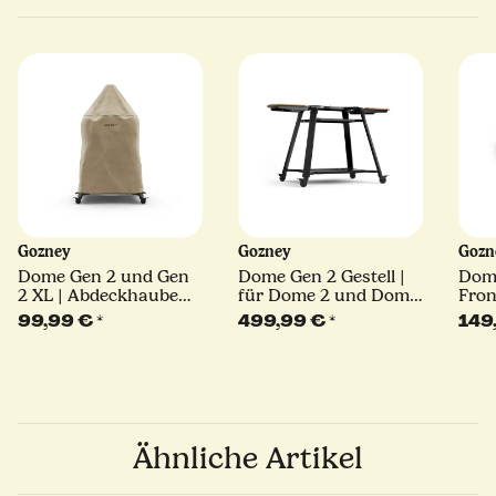
Gozney
Gozney
Goz
Dome Gen 2 und Gen
Dome Gen 2 Gestell |
Dome
2 XL | Abdeckhaube
für Dome 2 und Dome
Fron
lang | braun
XL
99,99 €
*
499,99 €
*
149
Ähnliche Artikel