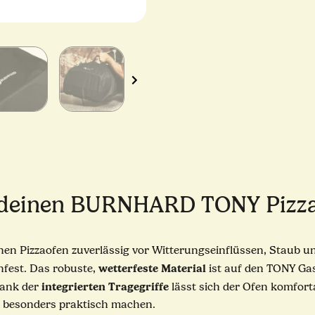
r deinen BURNHARD TONY Pizz
nen Pizzaofen zuverlässig vor Witterungseinflüssen, Staub und
wetterfeste
Material
fest. Das robuste,
ist auf den TONY Ga
integrierten
Tragegriffe
Dank der
lässt sich der Ofen komfort
z besonders praktisch machen.