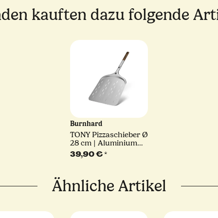
den kauften dazu folgende Arti
Burnhard
TONY Pizzaschieber Ø
28 cm | Aluminium
Pizzaschaufel für
39,90 €
*
Pizzaöfen
Ähnliche Artikel