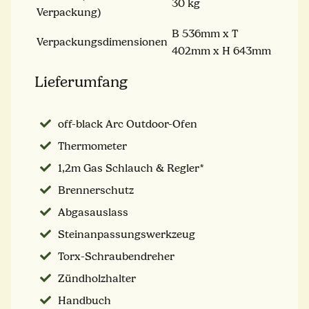
30 kg
Verpackung)
B 536mm x T
Verpackungsdimensionen
402mm x H 643mm
Lieferumfang
off-black Arc Outdoor-Ofen
Thermometer
1,2m Gas Schlauch & Regler*
Brennerschutz
Abgasauslass
Steinanpassungswerkzeug
Torx-Schraubendreher
Zündholzhalter
Handbuch