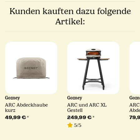
Kunden kauften dazu folgende
Artikel:
Gozney
Gozney
Goz
ARC Abdeckhaube
ARC und ARC XL
ARC
kurz
Gestell
Abde
49,99 €
*
249,99 €
*
79,
5/5