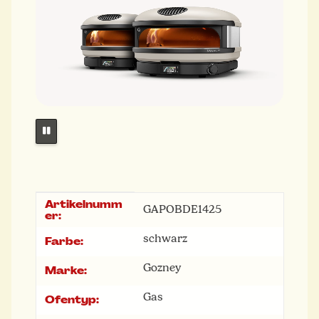
Artikelnumm
Produkteigenschaft
Wert
GAPOBDE1425
er:
schwarz
Farbe:
Gozney
Marke:
Gas
Ofentyp: