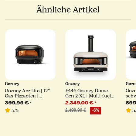
Ähnliche Artikel
Gozney
Gozney
Goz
Gozney Arc Lite | 12"
#446 Gozney Dome
Gozn
Gas Pizzaofen |
Gen 2 XL | Multi-fuel
schw
schwarz
Pizzaofen | creme
399,99 €
*
2.349,00 €
*
899
5/5
5
2.499,99 €
-6%