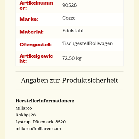
Artikelnumm
Produkteigenschaft
Wert
90528
er:
Cozze
Marke:
Edelstahl
Material:
Tischgestell
Rollwagen
Ofengestell:
Artikelgewic
72,50
kg
ht:
Angaben zur Produktsicherheit
Herstellerinformationen:
Millarco
Rokhøj 26
Lystrup, Dänemark, 8520
millarco@millarco.com