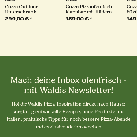
Cozze Outdoor
Cozze Pizzaofentisch
Cozz
Unterschrank
klappbar mit Rädern |
60x
Außenküche Tisch,
schwarz
Edel
299,00 €
*
189,00 €
*
149
schwarz
Mach deine Inbox ofenfrisch -
mit Waldis Newsletter!
Hol dir Waldis Pizza-Inspiration direkt nach Hause:
sorgfältig entwickelte Rezepte, neue Produkte aus
Italien, praktische Tipps für noch bessere Pizza-Abende
und exklusive Aktionswochen.