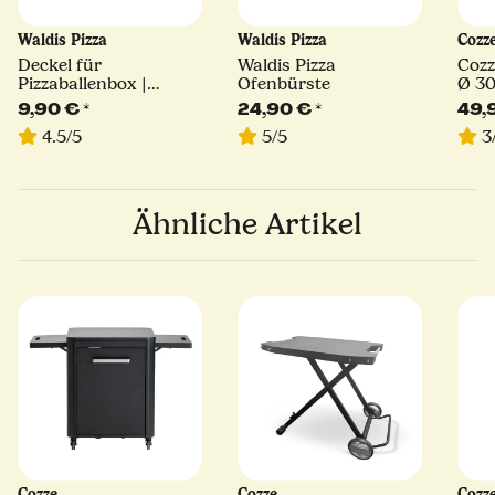
Waldis Pizza
Waldis Pizza
Cozz
Deckel für
Waldis Pizza
Cozz
Pizzaballenbox |
Ofenbürste
Ø 30
40x30
Stie
9,90 €
*
24,90 €
*
49,
4.5/5
5/5
3
Ähnliche Artikel
Cozze
Cozze
Cozz