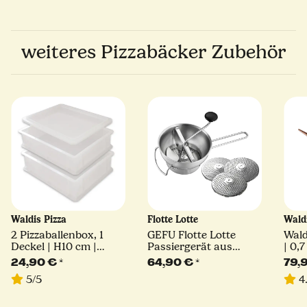
weiteres Pizzabäcker Zubehör
Waldis Pizza
Flotte Lotte
Wald
2 Pizzaballenbox, 1
GEFU Flotte Lotte
Wald
Deckel | H10 cm |
Passiergerät aus
| 0,7
40x30x10
Edelstahl
Olie
24,90 €
*
64,90 €
*
79,
aus 
5/5
4.