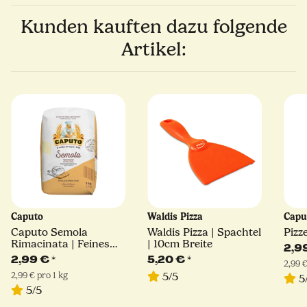
Kunden kauften dazu folgende
Artikel:
Caputo
Waldis Pizza
Capu
Caputo Semola
Waldis Pizza | Spachtel
Pizz
Rimacinata | Feines
| 10cm Breite
2,9
Hartweizengrieß | 1kg
2,99 €
*
5,20 €
*
2,99 €
2,99 € pro 1 kg
5/5
5
5/5