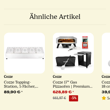
Ähnliche Artikel
Cozze
Cozze
Cozz
Cozze Topping-
Cozze 17” Gas
Cozz
Station, 5 Fächer,
Pizzaofen | Premium-
18 c
Edelstahl
Paket
Scha
89,90 €
*
628,89 €
*
39,
5
661,97 €
-5%