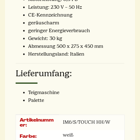
Leistung: 230 V – 50 Hz
CE-Kennzeichnung
geräuscharm
geringer Energieverbrauch
Gewicht: 30 kg
Abmessung 500 x 275 x 450 mm
Herstellungsland: Italien
Lieferumfang:
Teigmaschine
Palette
Artikelnumm
Produkteigenschaft
Wert
IM6/S/TOUCH HH/W
er:
weiß
Farbe: