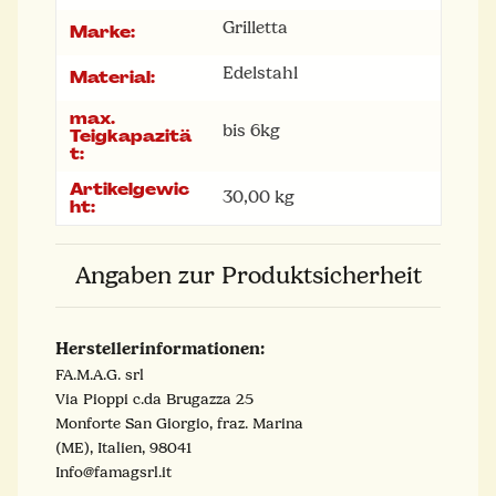
Grilletta
Marke:
Edelstahl
Material:
max.
bis 6kg
Teigkapazitä
t:
Artikelgewic
30,00
kg
ht:
Angaben zur Produktsicherheit
Herstellerinformationen:
FA.M.A.G. srl
Via Pioppi c.da Brugazza 25
Monforte San Giorgio, fraz. Marina
(ME), Italien, 98041
Info@famagsrl.it