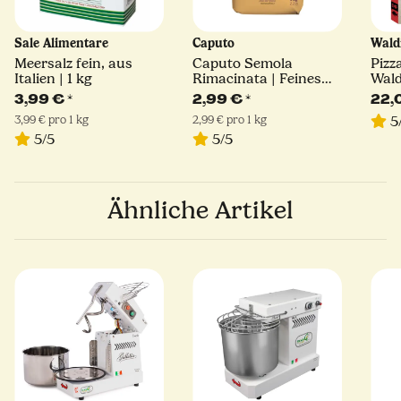
‎Sale Alimentare
Caputo
Wald
Meersalz fein, aus
Caputo Semola
Pizz
Italien | 1 kg
Rimacinata | Feines
Wald
Hartweizengrieß | 1kg
3,99 €
*
2,99 €
*
22,
3,99 € pro 1 kg
2,99 € pro 1 kg
5
5/5
5/5
Ähnliche Artikel