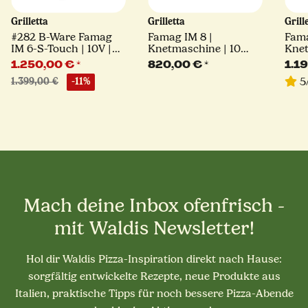
Grilletta
Grilletta
Grill
#282 B-Ware Famag
Famag IM 8 |
Fama
IM 6-S-Touch | 10V |
Knetmaschine | 10
Knet
kippbarer Kopf | HH |
Geschwingkeiten |
kipp
1.250,00 €
*
820,00 €
*
1.1
weiß
weiß
Gesc
5
1.399,00 €
-11%
hohe
Mach deine Inbox ofenfrisch -
mit Waldis Newsletter!
Hol dir Waldis Pizza-Inspiration direkt nach Hause:
sorgfältig entwickelte Rezepte, neue Produkte aus
Italien, praktische Tipps für noch bessere Pizza-Abende