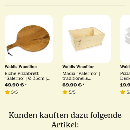
Waldis Woodline
Waldis Woodline
Wald
Eiche Pizzabrett
Madia "Palermo" |
Pizz
"Salerno" | Ø 35cm |
traditionelle
Deck
Waldis
Teigschüssel | Waldis
40x
49,90 €
*
69,90 €
*
19,
5/5
5/5
5
Kunden kauften dazu folgende
Artikel: