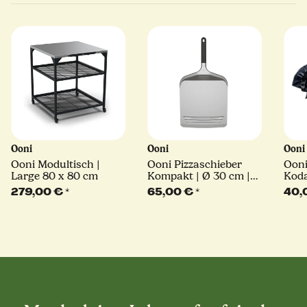
Ooni
Ooni
Oon
Ooni Modultisch |
Ooni Pizzaschieber
Ooni
Large 80 x 80 cm
Kompakt | Ø 30 cm |
Koda
mit FlourCatch™-
279,00 €
*
65,00 €
*
40,
Technologie