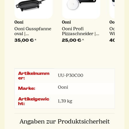
Ooni
Ooni
Ooni
ne
Ooni Gusspfanne
Ooni Profi
Ooni Piz
oval |
Pizzaschneider |
Wiegemes
abnehmbarem
Ø 11,3 cm
Pizza-Sc
35,00 €
*
25,00 €
*
40,00 
Griff und
aus Edel
Untersetzer
Artikelnumm
Produkteigenschaft
Wert
UU-P30C00
er:
Ooni
Marke:
Artikelgewic
1,39
kg
ht:
Angaben zur Produktsicherheit