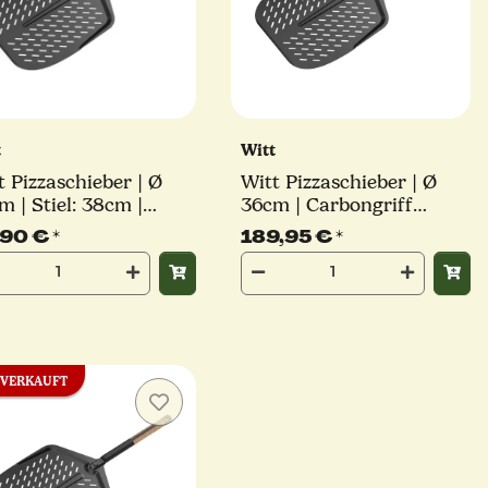
t
Witt
t Pizzaschieber | Ø
Witt Pizzaschieber | Ø
m | Stiel: 38cm |
36cm | Carbongriff
ck Edition
abnehmbar | Aluminium
,90 €
*
189,95 €
*
Black Edition
VERKAUFT