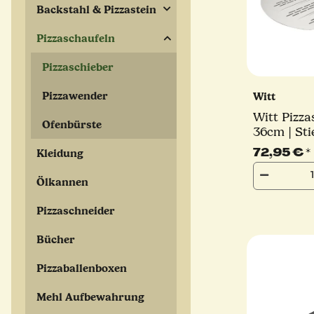
Backstahl & Pizzastein
Pizzaschaufeln
Pizzaschieber
Pizzawender
Witt
Witt Pizza
Ofenbürste
36cm | Sti
72,95 €
*
Kleidung
Ölkannen
Pizzaschneider
Bücher
Pizzaballenboxen
Mehl Aufbewahrung