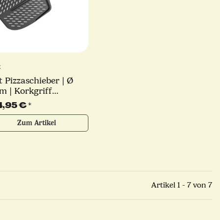
t
t Pizzaschieber | Ø
m | Korkgriff
ehmbar | Black
4,95 €
*
tion
Zum Artikel
Artikel 1 - 7 von 7