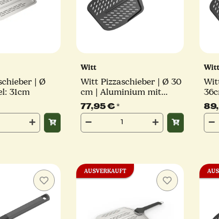
Witt
Wit
schieber | Ø
Witt Pizzaschieber | Ø 30
Wit
el: 31cm
cm | Aluminium mit
36c
abnehmbarem Softgriff
Bla
77,95 €
*
89
AUSVERKAUFT
AUS