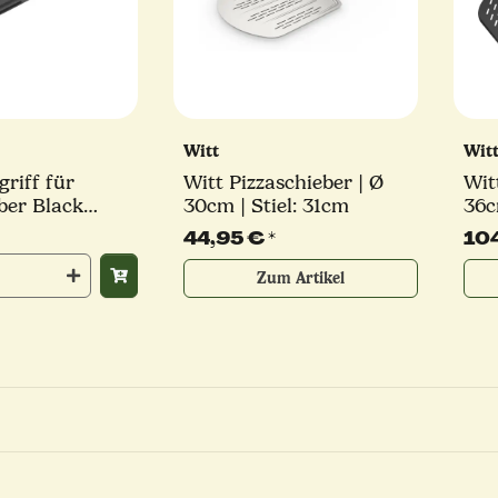
Witt
Wit
griff für
Witt Pizzaschieber | Ø
Wit
ber Black
30cm | Stiel: 31cm
36c
abn
44,95 €
*
10
Edi
Zum Artikel