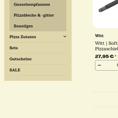
Gusseisenpfannen
Pizzableche & -gitter
Sonstiges
Witt
Pizza Zutaten
Witt | Soft
Sets
Pizzaschie
Edition
27,95 €
*
Gutscheine
SALE