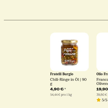
Fratelli Burgio
Olio Fr
Chili-Ringe in Öl | 90
Franca
g
Oliven
ml
4,90 €
*
19,9
54,44 € pro 1 kg
39,80 € 
5/5