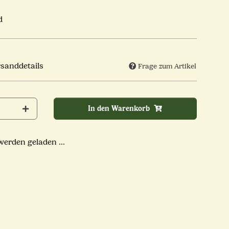
d
rsanddetails
Frage zum Artikel
In den Warenkorb
rden geladen ...