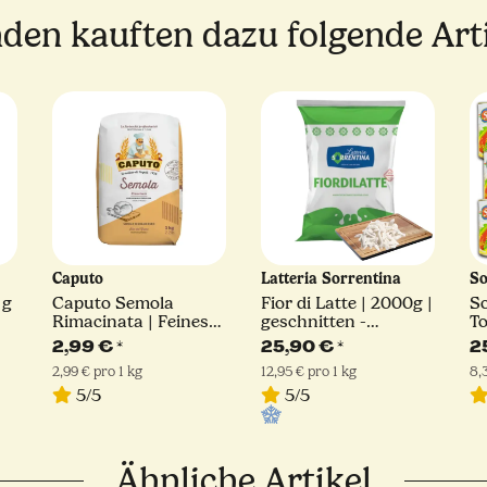
den kauften dazu folgende Arti
Caputo
Latteria Sorrentina
So
 g
Caputo Semola
Fior di Latte | 2000g |
S
Rimacinata | Feines
geschnitten -
To
Hartweizengrieß | 1kg
Julienne Schnitt |
4
2,99 €
*
25,90 €
*
2
Latteria Sorrentina
2,99 € pro 1 kg
12,95 € pro 1 kg
8,
5/5
5/5
Ähnliche Artikel