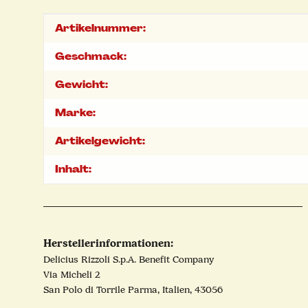
Produkteigenschaft
Wert
Artikelnummer:
Geschmack:
Gewicht:
Marke:
Artikelgewicht:
Inhalt:
Herstellerinformationen:
Delicius Rizzoli S.p.A. Benefit Company
Via Micheli 2
San Polo di Torrile Parma, Italien, 43056