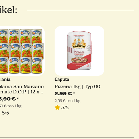
kel:
lania
Caputo
olania San Marzano
Pizzeria 1kg | Typ 00
mate D.O.P. | 12 x
2,99 €
*
00 g
5,90 €
*
2,99 € pro 1 kg
30 € pro 1 kg
5/5
5/5