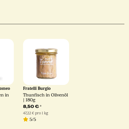
olomeo
Fratelli Burgio
en in
Thunfisch in Olivenöl
| 180g
8,50 €
*
47,22 € pro 1 kg
5/5