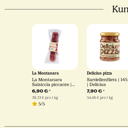
Kun
La Montanara
Delicius pizza
La Montanara
Sardellenfilets | 145
Salsiccia piccante |
| Delicius
180 g
6,90 €
*
7,90 €
*
38,33 € pro 1 kg
54,48 € pro 1 kg
5/5