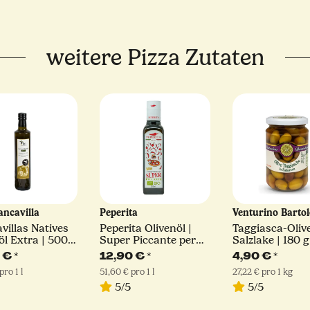
weitere Pizza Zutaten
ancavilla
Peperita
Venturino Bart
villas Natives
Peperita Olivenöl |
Taggiasca-Oliv
öl Extra | 500
Super Piccante per
Salzlake | 180 g
Pizza
0 €
*
12,90 €
*
4,90 €
*
pro 1 l
51,60 € pro 1 l
27,22 € pro 1 kg
5/5
5/5