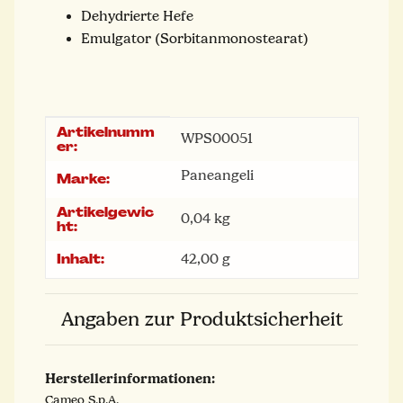
Dehydrierte Hefe
Emulgator (Sorbitanmonostearat)
Artikelnumm
Produkteigenschaft
Wert
WPS00051
er:
Paneangeli
Marke:
Artikelgewic
0,04
kg
ht:
Inhalt:
42,00 g
Angaben zur Produktsicherheit
Herstellerinformationen:
Cameo S.p.A.