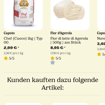
Caputo
Fior d'Agerola
Capu
Chef (Cuoco) 1kg | Typ
Fior di latte di Agerola
Nuvo
00
| 500g | am Stück
3,4
2,99 €
*
8,95 €
*
3,49 €
2,99 € pro 1 kg
17,90 € pro 1 kg
5
5/5
5/5
Kunden kauften dazu folgende
Artikel: