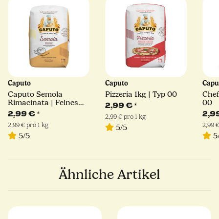
Caputo
Caputo
Capu
Caputo Semola
Pizzeria 1kg | Typ 00
Chef
Rimacinata | Feines
00
2,99 €
*
Hartweizengrieß | 1kg
2,99 €
*
2,9
2,99 € pro 1 kg
2,99 € pro 1 kg
2,99 €
5/5
5/5
5
Ähnliche Artikel