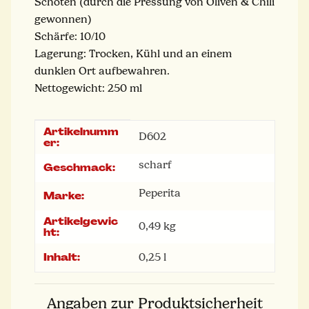
Schoten (durch die Pressung von Oliven & Chili
gewonnen)
Schärfe: 10/10
Lagerung: Trocken, Kühl und an einem
dunklen Ort aufbewahren.
Nettogewicht: 250 ml
Artikelnumm
Produkteigenschaft
Wert
D602
er:
scharf
Geschmack:
Peperita
Marke:
Artikelgewic
0,49
kg
ht:
Inhalt:
0,25 l
Angaben zur Produktsicherheit