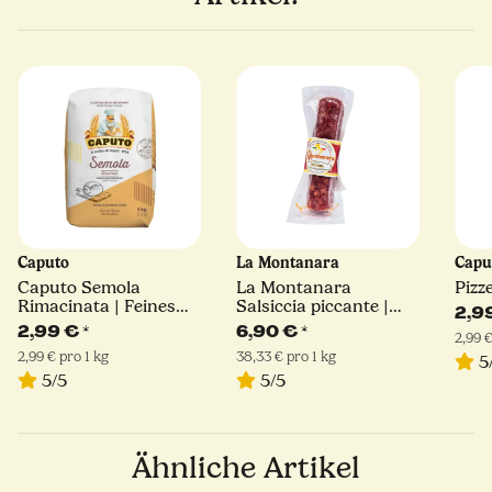
Caputo
La Montanara
Capu
Caputo Semola
La Montanara
Pizz
Rimacinata | Feines
Salsiccia piccante |
2,9
Hartweizengrieß | 1kg
180 g
2,99 €
*
6,90 €
*
2,99 €
2,99 € pro 1 kg
38,33 € pro 1 kg
5
5/5
5/5
Ähnliche Artikel