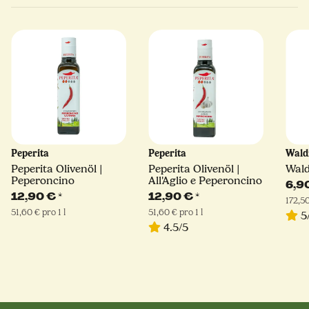
Peperita
Peperita
Wald
Peperita Olivenöl |
Peperita Olivenöl |
Wald
Peperoncino
All'Aglio e Peperoncino
6,9
12,90 €
*
12,90 €
*
172,50
51,60 € pro 1 l
51,60 € pro 1 l
5
4.5/5