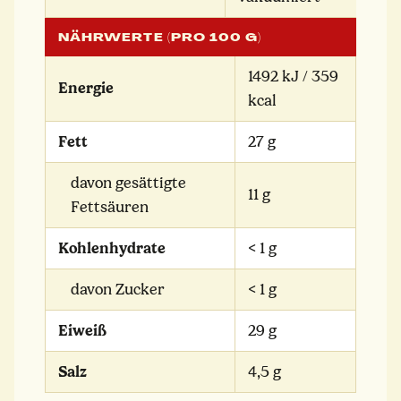
NÄHRWERTE (PRO 100 G)
1492 kJ / 359
Energie
kcal
Fett
27 g
davon gesättigte
11 g
Fettsäuren
Kohlenhydrate
< 1 g
davon Zucker
< 1 g
Eiweiß
29 g
Salz
4,5 g