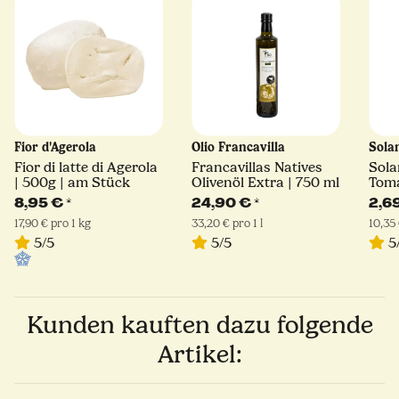
Fior d'Agerola
Olio Francavilla
Sola
Fior di latte di Agerola
Francavillas Natives
Sola
| 500g | am Stück
Olivenöl Extra | 750 ml
Toma
8,95 €
*
24,90 €
*
2,6
17,90 € pro 1 kg
33,20 € pro 1 l
10,35 
5/5
5/5
5
Kunden kauften dazu folgende
Artikel: