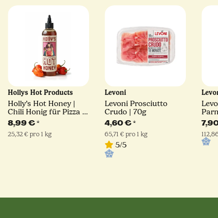
Hollys Hot Products
Levoni
Levo
Holly’s Hot Honey |
Levoni Prosciutto
Levo
Chili Honig für Pizza &
Crudo | 70g
Parm
mehr | 355 g
ital
8,99 €
*
4,60 €
*
7,9
Par
25,32 € pro 1 kg
65,71 € pro 1 kg
112,86
5/5