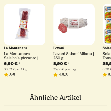
La Montanara
Levoni
Sola
La Montanara
Levoni Salami Milano |
Sola
Salsiccia piccante |
250 g
Toma
180 g
400 
6,90 €
*
8,90 €
*
25,
38,33 € pro 1 kg
35,60 € pro 1 kg
8,30 €
5/5
4.5/5
5
Ähnliche Artikel