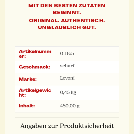
MIT DEN BESTEN ZUTATEN
BEGINNT.
ORIGINAL. AUTHENTISCH.
UNGLAUBLICH GUT.
Artikelnumm
Produkteigenschaft
Wert
011165
er:
scharf
Geschmack:
Levoni
Marke:
Artikelgewic
0,45
kg
ht:
Inhalt:
450,00 g
Angaben zur Produktsicherheit