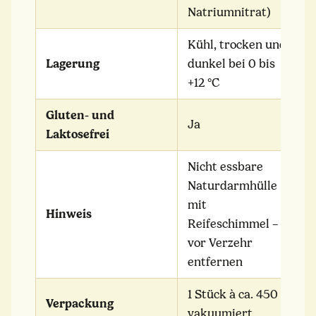
Natriumnitrat)
Kühl, trocken und
Lagerung
dunkel bei 0 bis
+12 °C
Gluten- und
Ja
Laktosefrei
Nicht essbare
Naturdarmhülle
mit
Hinweis
Reifeschimmel –
vor Verzehr
entfernen
1 Stück à ca. 450 g,
Verpackung
vakuumiert