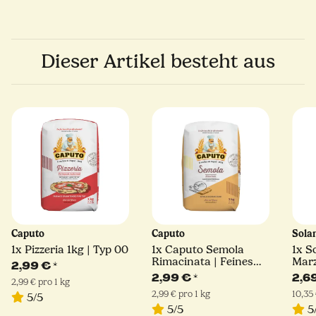
Dieser Artikel besteht aus
Caputo
Caputo
Sola
1x
Pizzeria 1kg | Typ 00
1x
Caputo Semola
1x
S
Rimacinata | Feines
Mar
2,99 €
*
Hartweizengrieß | 1kg
D.O.
2,99 €
*
2,6
2,99 € pro 1 kg
2,99 € pro 1 kg
10,35 
5/5
5/5
5