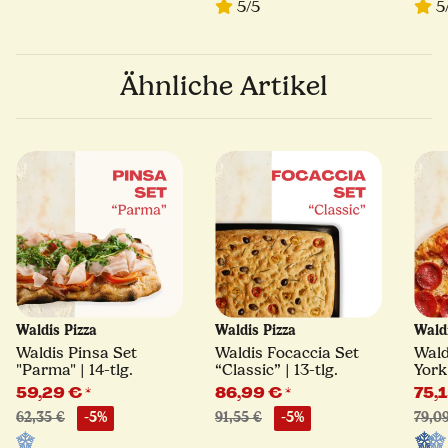
5/5
5
Ähnliche Artikel
Waldis Pizza
Waldis Pizza
Wald
Waldis Pinsa Set
Waldis Focaccia Set
Wald
"Parma" | 14-tlg.
“Classic” | 13-tlg.
York"
59,29 €
*
86,99 €
*
75,
62,35 €
-5%
91,55 €
-5%
79,0