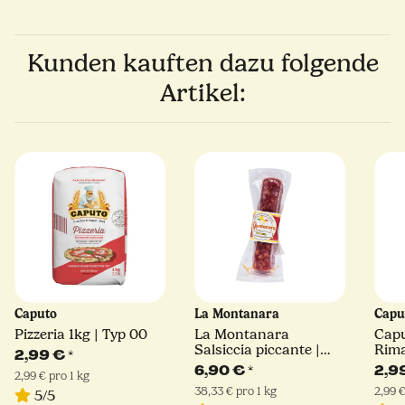
Kunden kauften dazu folgende
Artikel:
Caputo
La Montanara
Capu
Pizzeria 1kg | Typ 00
La Montanara
Cap
Salsiccia piccante |
Rima
2,99 €
*
180 g
Hart
6,90 €
*
2,9
2,99 € pro 1 kg
38,33 € pro 1 kg
2,99 €
5/5