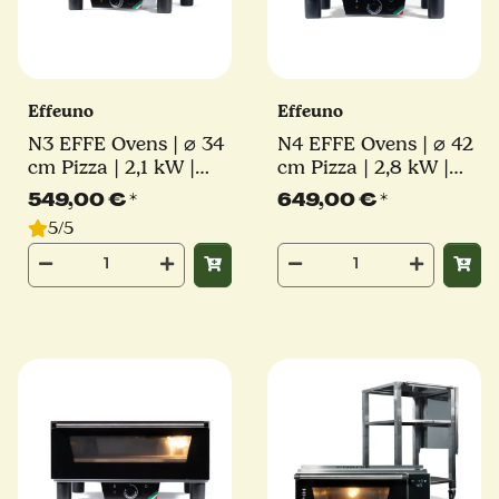
Effeuno
Effeuno
N3 EFFE Ovens | ⌀ 34
N4 EFFE Ovens | ⌀ 42
cm Pizza | 2,1 kW |
cm Pizza | 2,8 kW |
inkl. original Effeuno-
inkl. original Effeuno-
549,00 €
*
649,00 €
*
Stein | Elektro
Stein | Elektro
5/5
Pizzaofen
Pizzaofen