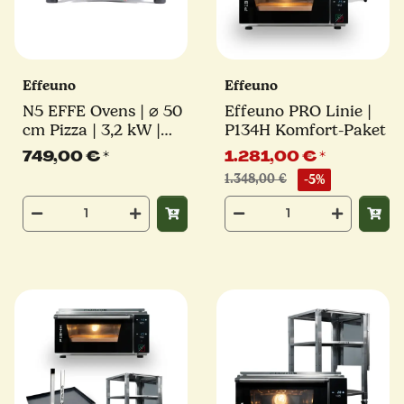
Effeuno
Effeuno
N5 EFFE Ovens | ⌀ 50
Effeuno PRO Linie |
cm Pizza | 3,2 kW |
P134H Komfort-Paket
inkl. original Effeuno-
749,00 €
*
1.281,00 €
*
Stein | Elektro
1.348,00 €
-5%
Pizzaofen