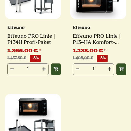
Effeuno
Effeuno
Effeuno PRO Linie |
Effeuno PRO Linie |
P134H Profi-Paket
P134HA Komfort-
Paket
1.366,00 €
*
1.338,00 €
*
1.437,80 €
-5%
1.408,00 €
-5%