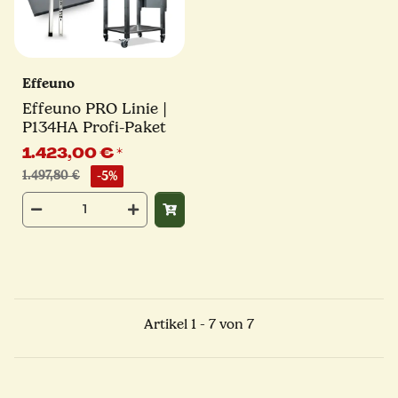
Effeuno
Effeuno PRO Linie |
P134HA Profi-Paket
1.423,00 €
*
1.497,80 €
-5%
Artikel 1 - 7 von 7