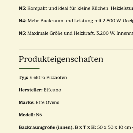
N3:
Kompakt und ideal für kleine Küchen. Heizleistu
N4:
Mehr Backraum und Leistung mit 2.800 W. Geeig
N5:
Maximale Größe und Heizkraft. 3.200 W, Innenrau
Produkteigenschaften
Typ:
Elektro Pizzaofen
Hersteller:
Effeuno
Marke:
Effe Ovens
Modell:
N5
Backraumgröße (innen), B x T x H:
50 x 50 x 10 cm 