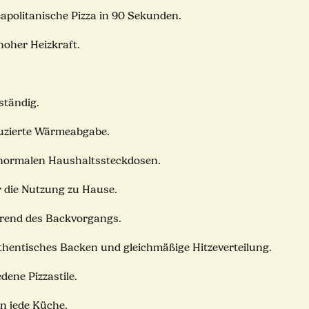
eapolitanische Pizza in 90 Sekunden.
hoher Heizkraft.
ständig.
duzierte Wärmeabgabe.
 normalen Haushaltssteckdosen.
r die Nutzung zu Hause.
hrend des Backvorgangs.
authentisches Backen und gleichmäßige Hitzeverteilung.
ene Pizzastile.
in jede Küche.