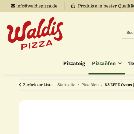
info@waldispizza.de
Produkte in bester Qualitä
Pizzateig
Pizzaöfen
T
Zurück zur Liste
Startseite
Pizzaöfen
N5 EFFE Ovens | 