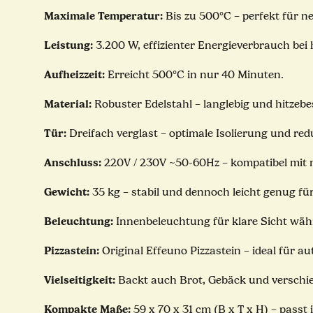
Maximale Temperatur:
Bis zu 500°C – perfekt für n
Leistung:
3.200 W, effizienter Energieverbrauch bei 
Aufheizzeit:
Erreicht 500°C in nur 40 Minuten.
Material:
Robuster Edelstahl – langlebig und hitzebe
Tür:
Dreifach verglast – optimale Isolierung und re
Anschluss:
220V / 230V ~50-60Hz – kompatibel mit
Gewicht:
35 kg – stabil und dennoch leicht genug fü
Beleuchtung:
Innenbeleuchtung für klare Sicht wä
Pizzastein:
Original Effeuno Pizzastein – ideal für 
Vielseitigkeit:
Backt auch Brot, Gebäck und verschied
Kompakte Maße:
59 x 70 x 31 cm (B x T x H) – passt 