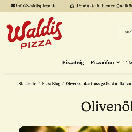
info@waldispizza.de
Produkte in bester Qualitä
Pizzateig
Pizzaöfen
T
Startseite
Pizza Blog
Olivenöl - das flüssige Gold in Italien
Olivenöl