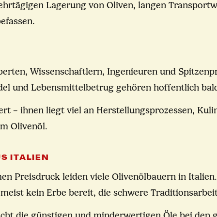
mehrtägigen Lagerung von Oliven, langen Transport
befassen.
rten, Wissenschaftlern, Ingenieuren und Spitzenp
del und Lebensmittelbetrug gehören hoffentlich bal
rt – ihnen liegt viel an Herstellungsprozessen, Ku
m Olivenöl.
S ITALIEN
Preisdruck leiden viele Olivenölbauern in Italien.
t meist kein Erbe bereit, die schwere Traditionsarbe
 nicht die günstigen und minderwertigen Öle bei den