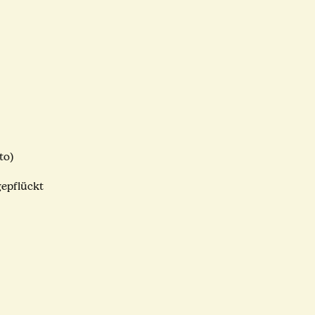
to)
gepflückt