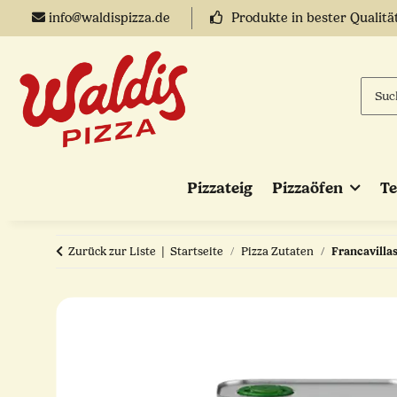
info@waldispizza.de
Produkte in bester Qualitä
Pizzateig
Pizzaöfen
T
Zurück zur Liste
Startseite
Pizza Zutaten
Francavillas