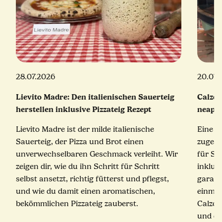
28.07.2026
20.07.
Lievito Madre: Den italienischen Sauerteig
Calzon
herstellen inklusive Pizzateig Rezept
neapol
Lievito Madre ist der milde italienische
Eine e
Sauerteig, der Pizza und Brot einen
zugekla
unverwechselbaren Geschmack verleiht. Wir
für Sc
zeigen dir, wie du ihn Schritt für Schritt
inklus
selbst ansetzt, richtig fütterst und pflegst,
garant
und wie du damit einen aromatischen,
einmal
bekömmlichen Pizzateig zauberst.
Calzon
und ei