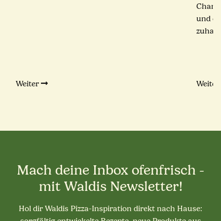
Champ
und ec
zuhaus
Weiter
Weite
Mach deine Inbox ofenfrisch -
mit Waldis Newsletter!
Hol dir Waldis Pizza-Inspiration direkt nach Hause: