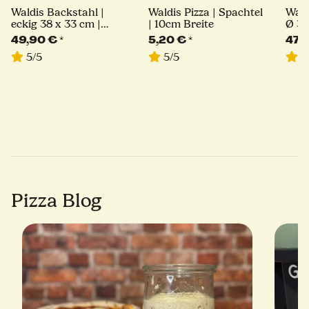
Waldis Backstahl |
Waldis Pizza | Spachtel
Wald
eckig 38 x 33 cm |
| 10cm Breite
Ø 33
6mm Stärke
Lini
49,90 €
*
5,20 €
*
47,
5/5
5/5
5
Pizza Blog