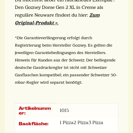
Den Gozney Dome Gen 2 XL in Creme als
Zum
reguläre Neuware findest du hier:
Original-Produkt »
.
*Die Garantieverlängerung erfolgt durch
Registrierung beim Hersteller Gozney. Es gelten die
jeweiligen Garantiebedingungen des Herstellers.
Hinweis für Kunden aus der Schweiz: Der beiliegende
deutsche Gasdruckregler ist nicht mit Schweizer
Gasflaschen kompatibel; ein passender Schweizer 50-
mbar-Regler wird separat benötigt.
Artikelnumm
Produkteigenschaft
Wert
1015
er:
1 Pizza
2 Pizza
3 Pizza
Backfläche: