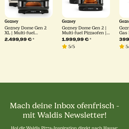
Gozney
Gozney
Goz
Gozney Dome Gen 2
Gozney Dome Gen 2 |
Gozn
XL | Multi-fuel
Multi-fuel Pizzaofen |
Gas 
Pizzaofen | schwarz
schwarz oder creme
sch
2.499,99 €
*
1.999,99 €
*
399
oder creme
5/5
5
Mach deine Inbox ofenfrisch -
mit Waldis Newsletter!
Hol dir Waldis Pizza-Inspiration direkt nach Hause: