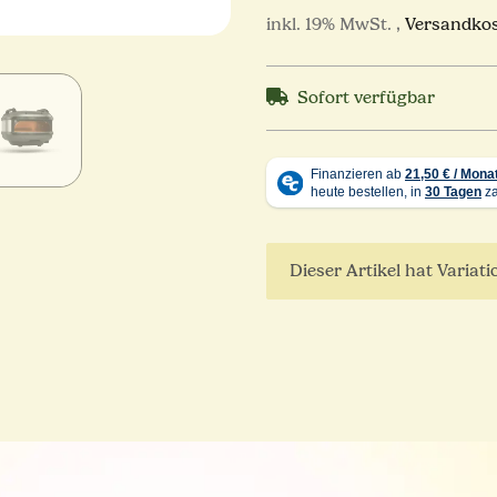
inkl. 19% MwSt. ,
Versandkos
Sofort verfügbar
x
Dieser Artikel hat Variat