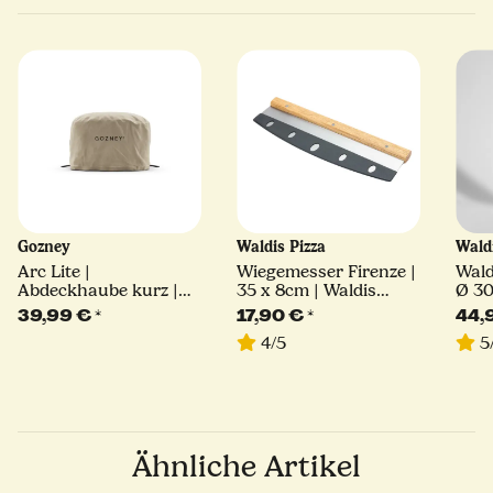
Gozney
Waldis Pizza
Wald
Arc Lite |
Wiegemesser Firenze |
Wald
Abdeckhaube kurz |
35 x 8cm | Waldis
Ø 30
braun
Pizza
Lini
39,99 €
*
17,90 €
*
44,
4/5
5
Ähnliche Artikel