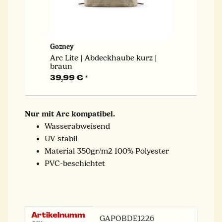
Gozney
Arc Lite | Abdeckhaube kurz |
braun
39,99 €
*
Nur mit Arc kompatibel.
Wasserabweisend
UV-stabil
Material 350gr/m2 100% Polyester
PVC-beschichtet
Artikelnumm
Produkteigenschaft
Wert
GAPOBDE1226