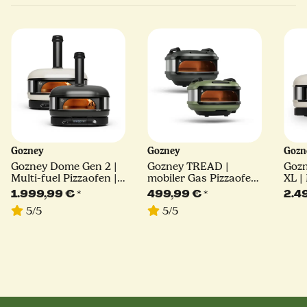
Gozney
Gozney
Goz
Gozney Dome Gen 2 |
Gozney TREAD |
Goz
Multi-fuel Pizzaofen |
mobiler Gas Pizzaofen
XL |
schwarz oder creme
12" | schwarz oder
Pizz
1.999,99 €
*
499,99 €
*
2.4
olive
oder
5/5
5/5