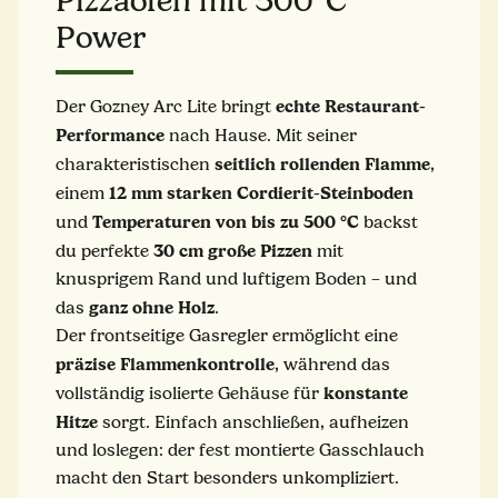
Pizzaofen mit 500°C
Power
echte Restaurant-
Der Gozney Arc Lite bringt
Performance
nach Hause. Mit seiner
seitlich
rollenden
Flamme
charakteristischen
,
12 mm starken Cordierit-Steinboden
einem
Temperaturen von bis zu 500 °C
und
backst
30 cm große Pizzen
du perfekte
mit
knusprigem Rand und luftigem Boden – und
ganz ohne Holz
das
.
Der frontseitige Gasregler ermöglicht eine
präzise
Flammenkontrolle
, während das
konstante
vollständig isolierte Gehäuse für
Hitze
sorgt. Einfach anschließen, aufheizen
und loslegen: der fest montierte Gasschlauch
macht den Start besonders unkompliziert.