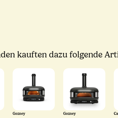
den kauften dazu folgende Arti
Gozney
Gozney
C