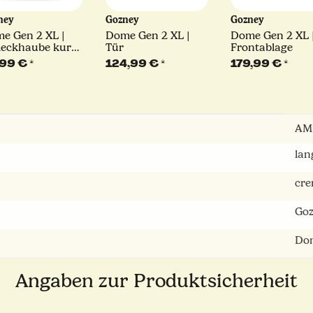
ney
Gozney
Gozney
e Gen 2 XL |
Dome Gen 2 XL |
Dome Gen 2 XL 
eckhaube kurz |
Tür
Frontablage
un
,99 €
*
124,99 €
*
179,99 €
*
AM
lan
cr
Go
Do
Angaben zur Produktsicherheit