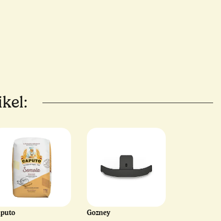
kel:
aputo
Gozney