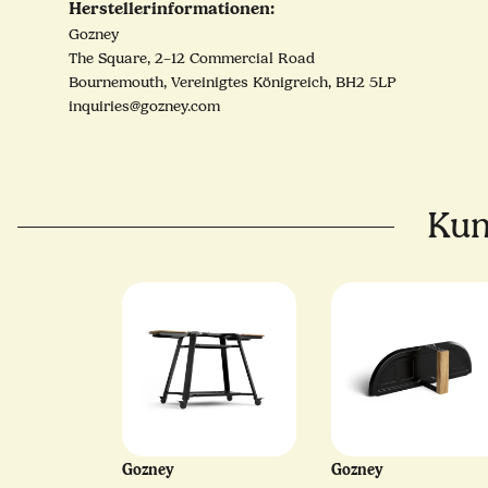
Herstellerinformationen:
Gozney
The Square, 2–12 Commercial Road
Bournemouth, Vereinigtes Königreich, BH2 5LP
inquiries@gozney.com
Kun
Gozney
Gozney