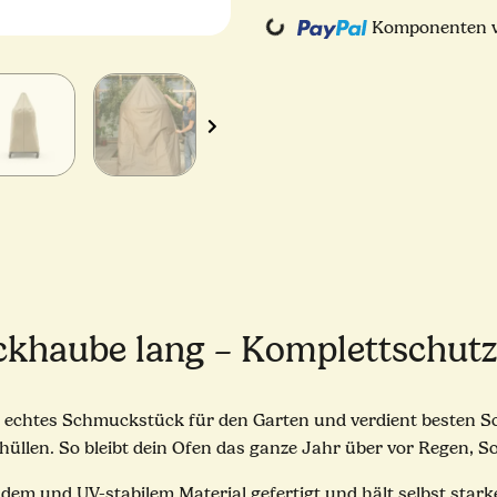
Loading...
Komponenten we
haube lang – Komplettschutz 
 echtes Schmuckstück für den Garten und verdient besten Sc
mhüllen. So bleibt dein Ofen das ganze Jahr über vor Regen, 
em und UV-stabilem Material gefertigt und hält selbst sta