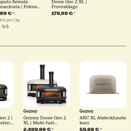
aputo Semola
Dome Gen 2 XL |
macinata | Feines
Frontablage
rtweizengrieß | 1kg
,99 €
*
179,99 €
*
99 € pro 1 kg
5/5
Gozney
Gozney
en 2 |
Gozney Dome Gen 2
ARC XL Abdeckhaube
aofen |
XL | Multi-fuel
kurz
creme
Pizzaofen | schwarz
2.499,99 €
*
59,99 €
*