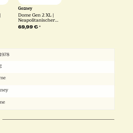
Gozney
|
Dome Gen 2 XL |
Neapolitanischer
Bogen
69,99 €
*
1978
g
eme
zney
me