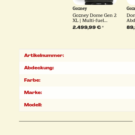
Gozney
Goz
Gozney Dome Gen 2
Dom
XL | Multi-fuel
Abd
Pizzaofen | schwarz
bra
2.499,99 €
*
89
oder creme
Produkteigenschaft
Wert
Artikelnummer:
Abdeckung:
Farbe:
Marke:
Modell: