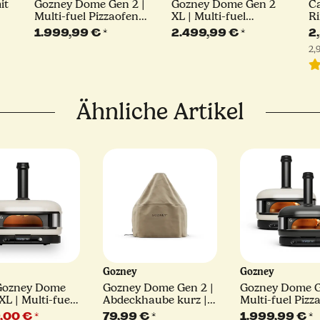
it
Gozney Dome Gen 2 |
Gozney Dome Gen 2
C
Multi-fuel Pizzaofen |
XL | Multi-fuel
Ri
schwarz
Pizzaofen | schwarz
Ha
1.999,99 €
*
2.499,99 €
*
2
2,
Ähnliche Artikel
y
Gozney
Gozney
Gozney Dome
Gozney Dome Gen 2 |
Gozney Dome G
XL | Multi-fuel
Abdeckhaube kurz |
Multi-fuel Pizz
fen | creme
braun
schwarz oder 
,00 €
*
79,99 €
*
1.999,99 €
*