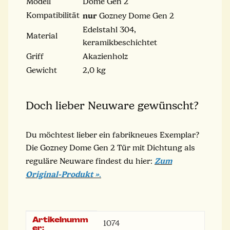
Modell
Dome Gen 2
Kompatibilität
nur
Gozney Dome Gen 2
Edelstahl 304,
Material
keramikbeschichtet
Griff
Akazienholz
Gewicht
2,0 kg
Doch lieber Neuware gewünscht?
Du möchtest lieber ein fabrikneues Exemplar?
Die Gozney Dome Gen 2 Tür mit Dichtung als
Zum
reguläre Neuware findest du hier:
Original-Produkt »
.
Artikelnumm
Produkteigenschaft
Wert
1074
er: