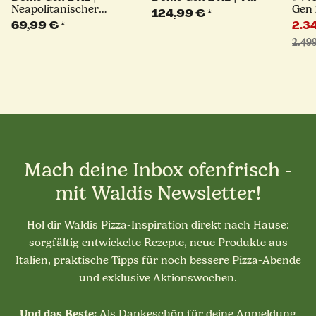
Neapolitanischer
Gen 
124,99 €
*
Bogen
Pizz
69,99 €
*
2.3
2.49
Mach deine Inbox ofenfrisch -
mit Waldis Newsletter!
Hol dir Waldis Pizza-Inspiration direkt nach Hause:
sorgfältig entwickelte Rezepte, neue Produkte aus
Italien, praktische Tipps für noch bessere Pizza-Abende
und exklusive Aktionswochen.
Und das Beste:
Als Dankeschön für deine Anmeldung