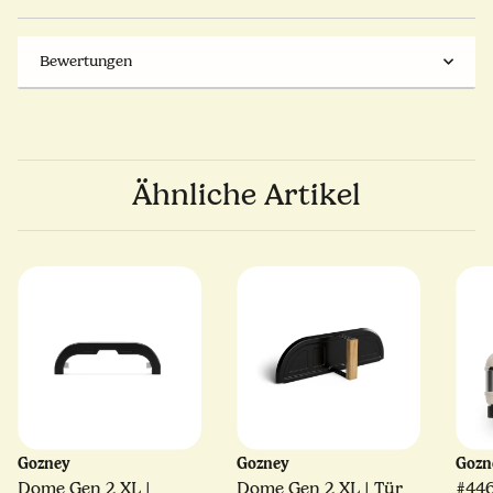
Bewertungen
Ähnliche Artikel
Gozney
Gozney
Goz
Dome Gen 2 XL |
Dome Gen 2 XL | Tür
#44