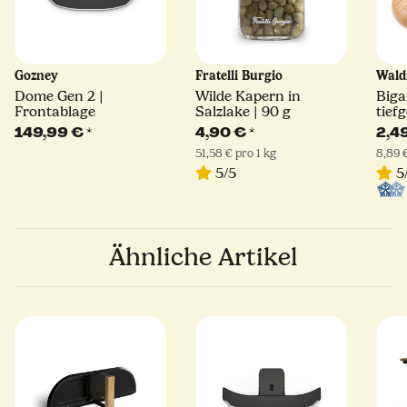
Gozney
Fratelli Burgio
Wald
Dome Gen 2 |
Wilde Kapern in
Biga
Frontablage
Salzlake | 90 g
tief
149,99 €
*
4,90 €
*
2,4
51,58 € pro 1 kg
8,89 €
5/5
5
Ähnliche Artikel