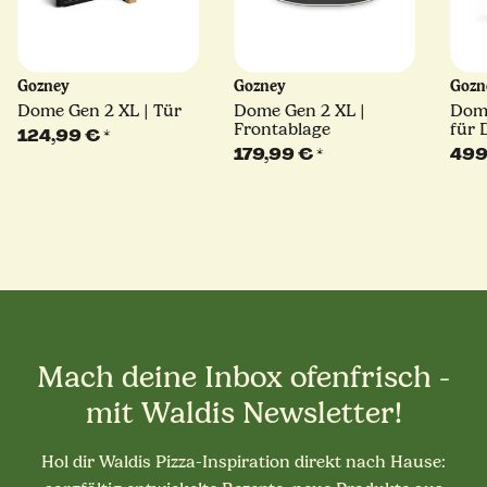
Gozney
Gozney
Goz
Dome Gen 2 XL | Tür
Dome Gen 2 XL |
Dome
Frontablage
für
124,99 €
*
XL
179,99 €
*
499
Mach deine Inbox ofenfrisch -
mit Waldis Newsletter!
Hol dir Waldis Pizza-Inspiration direkt nach Hause: