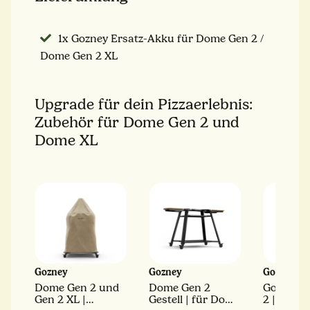
1x Gozney Ersatz-Akku für Dome Gen 2 /
Dome Gen 2 XL
Upgrade für dein Pizzaerlebnis:
Zubehör für Dome Gen 2 und
Dome XL
Gozney
Gozney
Gozney
Dome Gen 2 und
Dome Gen 2
Gozney 
r
Gen 2 XL |
Gestell | für Dome
2 | Abde