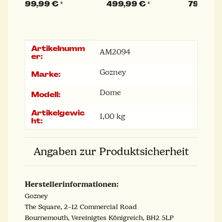
Abdeckhaube
2 und Dome XL
kurz | b
99,99 €
*
499,99 €
*
79,99 €
lang | braun
Artikelnumm
Produkteigenschaft
Wert
AM2094
er:
Gozney
Marke:
Dome
Modell:
Artikelgewic
1,00
kg
ht:
Angaben zur Produktsicherheit
Herstellerinformationen:
Gozney
The Square, 2–12 Commercial Road
Bournemouth, Vereinigtes Königreich, BH2 5LP