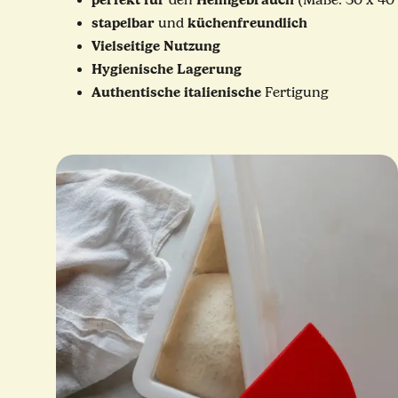
den
(Maße: 30 x 40
stapelbar
küchenfreundlich
und
Vielseitige
Nutzung
Hygienische
Lagerung
Authentische
italienische
Fertigung