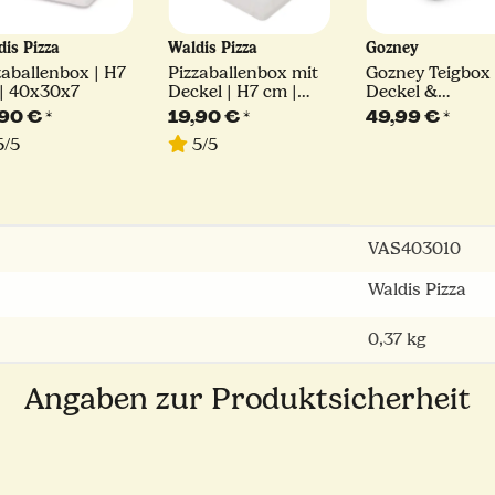
dis Pizza
Waldis Pizza
Gozney
zaballenbox | H7
Pizzaballenbox mit
Gozney Teigbox
| 40x30x7
Deckel | H7 cm |
Deckel &
40x30x7
Thermometer |
,90 €
*
19,90 €
*
49,99 €
*
Pizzaballenbox
/5
5/5
VAS403010
Waldis Pizza
0,37
kg
Angaben zur Produktsicherheit