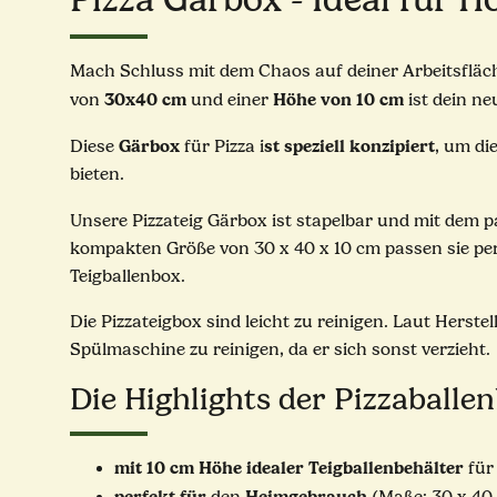
Mach Schluss mit dem Chaos auf deiner Arbeitsflä
30x40 cm
Höhe von 10 cm
von
und einer
ist dein ne
Gärbox
st speziell konzipiert
Diese
für Pizza i
, um di
bieten.
Unsere Pizzateig Gärbox ist stapelbar und mit dem 
kompakten Größe von 30 x 40 x 10 cm passen sie perf
Teigballenbox.
Die Pizzateigbox sind leicht zu reinigen. Laut Herste
Spülmaschine zu reinigen, da er sich sonst verzieht.
Die Highlights der Pizzaballe
mit 10 cm Höhe idealer Teigballenbehälter
für
perfekt
für
Heimgebrauch