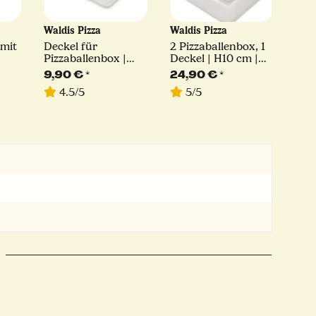
Waldis Pizza
Waldis Pizza
Wal
 mit
Deckel für
2 Pizzaballenbox, 1
3 P
Pizzaballenbox |
Deckel | H10 cm |
+ 1 Dec
40x30
40x30x10
| 4
9,90 €
*
24,90 €
*
34
4.5/5
5/5
5