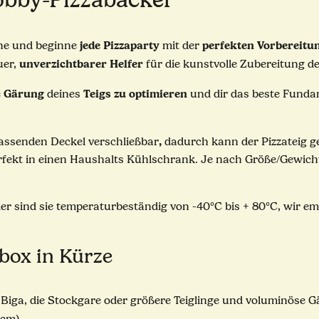
jede
Pizzaparty
perfekten
Vorbereitu
che und beginne
mit der
unverzichtbarer
Helfer
uer,
für die kunstvolle Zubereitung der 
Gärung
Teigs
zu
optimieren
e
deines
und dir das beste Fundam
,
passenden Deckel verschließbar
dadurch kann der Pizzateig 
ekt in einen Haushalts Kühlschrank. Je nach Größe/Gewicht d
ller sind sie temperaturbeständig von -40°C bis + 80°C, wir em
nbox in Kürze
 Biga, die Stockgare oder größere Teiglinge und voluminöse 