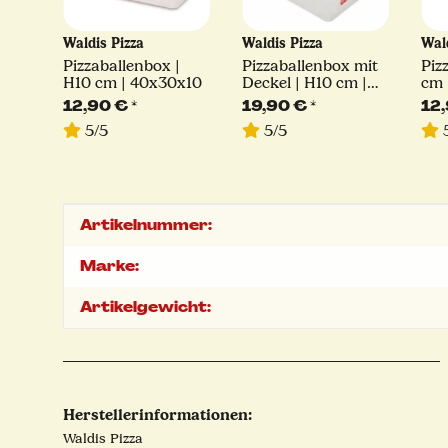
Waldis Pizza
Waldis Pizza
Wal
xen
Pizzaballenbox |
Pizzaballenbox mit
Piz
H10 cm | 40x30x10
Deckel | H10 cm |
cm 
40x30x10
12,90 €
*
19,90 €
*
12
5/5
5/5
5
Produkteigenschaft
Wert
Artikelnummer:
Marke:
Artikelgewicht:
Herstellerinformationen:
Waldis Pizza