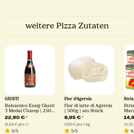
weitere Pizza Zutaten
GIUSTI
Fior d'Agerola
Stri
Balsamico Essig Giusti
Fior di latte di Agerola
Stri
3 Medal Champ | 250
| 500g | am Stück
Mar
ml | Giuseppe Giusti
D.O.
22,90 €
*
8,95 €
*
14,
91,60 € pro 1 l
17,90 € pro 1 kg
10,35 
5/5
5/5
4.