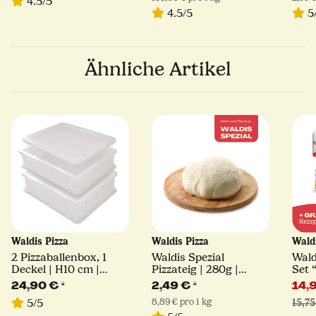
4.5/5
4.5/5
5
Ähnliche Artikel
Waldis Pizza
Waldis Pizza
Wald
2 Pizzaballenbox, 1
Waldis Spezial
Wald
Deckel | H10 cm |
Pizzateig | 280g |
Set “
40x30x10
tiefgefroren
24,90 €
*
2,49 €
*
14,
8,89 € pro 1 kg
5/5
15,75