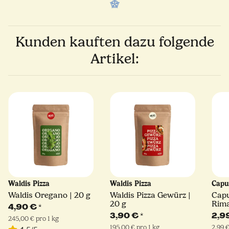
Kunden kauften dazu folgende
Artikel:
Waldis Pizza
Waldis Pizza
Capu
Waldis Oregano | 20 g
Waldis Pizza Gewürz |
Cap
20 g
Rima
4,90 €
*
Hart
3,90 €
*
2,9
245,00 € pro 1 kg
195,00 € pro 1 kg
2,99 €