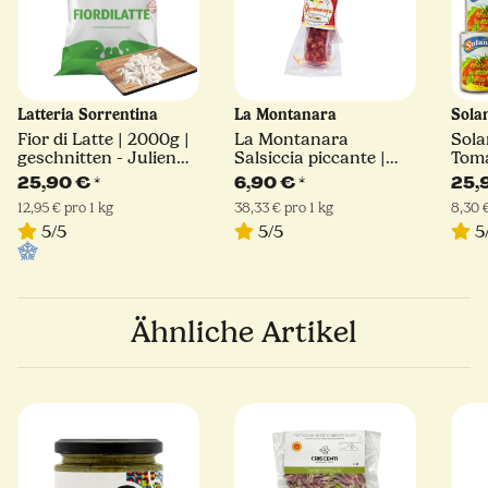
Latteria Sorrentina
La Montanara
Sola
Fior di Latte | 2000g |
La Montanara
Sola
geschnitten - Julienne
Salsiccia piccante |
Toma
Schnitt | Latteria
180 g
400 
25,90 €
*
6,90 €
*
25,
Sorrentina
12,95 € pro 1 kg
38,33 € pro 1 kg
8,30 €
5/5
5/5
5
Ähnliche Artikel