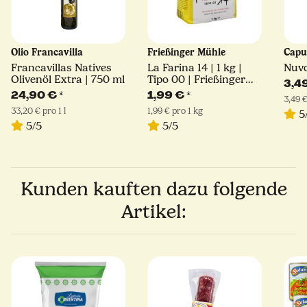
Olio Francavilla
Frießinger Mühle
Capu
Francavillas Natives
La Farina 14 | 1 kg |
Nuvo
Olivenöl Extra | 750 ml
Tipo 00 | Frießinger
3,4
Mühle
24,90 €
*
1,99 €
*
3,49 €
33,20 € pro 1 l
1,99 € pro 1 kg
5
5/5
5/5
Kunden kauften dazu folgende
Artikel: