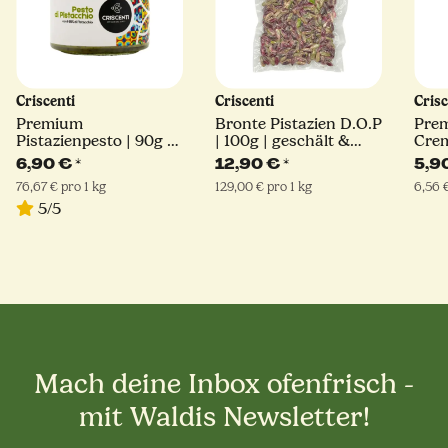
Criscenti
Criscenti
Cris
Premium
Bronte Pistazien D.O.P
Prem
Pistazienpesto | 90g |
| 100g | geschält &
Crem
65% Pistazienanteil
naturbelassen
Sizil
6,90 €
*
12,90 €
*
5,9
76,67 € pro 1 kg
129,00 € pro 1 kg
6,56 
5/5
Mach deine Inbox ofenfrisch -
mit Waldis Newsletter!