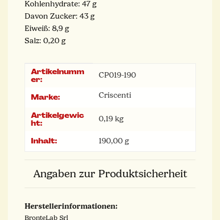
Kohlenhydrate: 47 g
Davon Zucker: 43 g
Eiweiß: 8,9 g
Salz: 0,20 g
Artikelnumm
Produkteigenschaft
Wert
CP019-190
er:
Criscenti
Marke:
Artikelgewic
0,19
kg
ht:
Inhalt:
190,00 g
Angaben zur Produktsicherheit
Herstellerinformationen:
BronteLab Srl