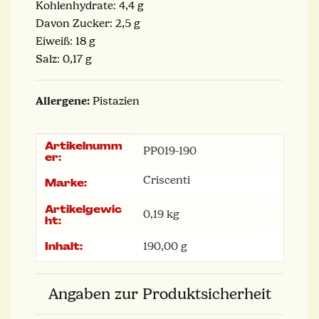
Kohlenhydrate: 4,4 g
Davon Zucker: 2,5 g
Eiweiß: 18 g
Salz: 0,17 g
Allergene:
Pistazien
Artikelnumm
Produkteigenschaft
Wert
PP019-190
er:
Criscenti
Marke:
Artikelgewic
0,19
kg
ht:
Inhalt:
190,00 g
Angaben zur Produktsicherheit