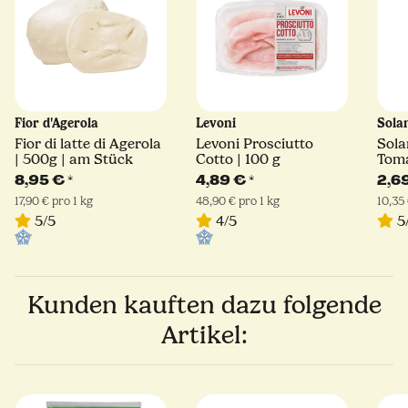
Fior d'Agerola
Levoni
Sola
Fior di latte di Agerola
Levoni Prosciutto
Sola
| 500g | am Stück
Cotto | 100 g
Toma
8,95 €
*
4,89 €
*
2,6
17,90 € pro 1 kg
48,90 € pro 1 kg
10,35 
5/5
4/5
5
Kunden kauften dazu folgende
Artikel: