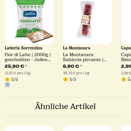
Latteria Sorrentina
La Montanara
Capu
Fior di Latte | 2000g |
La Montanara
Cap
geschnitten - Julienne
Salsiccia piccante |
Rima
Schnitt | Latteria
180 g
Hart
25,90 €
*
6,90 €
*
2,9
Sorrentina
12,95 € pro 1 kg
38,33 € pro 1 kg
2,99 €
5/5
5/5
5
Ähnliche Artikel