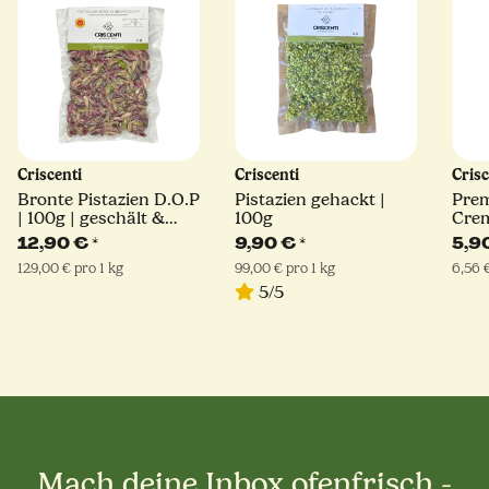
Criscenti
Criscenti
Cris
Bronte Pistazien D.O.P
Pistazien gehackt |
Prem
| 100g | geschält &
100g
Crem
naturbelassen
Sizil
12,90 €
*
9,90 €
*
5,9
129,00 € pro 1 kg
99,00 € pro 1 kg
6,56 
5/5
Mach deine Inbox ofenfrisch -