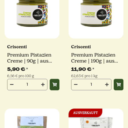
Criscenti
Criscenti
Premium Pistazien
Premium Pistazien
Creme | 90g | aus
Creme | 190g | aus
Sizilien
Sizilien
5,90 €
*
11,90 €
*
6,56 € pro 100 g
62,63 € pro 1 kg
AUSVERKAUFT