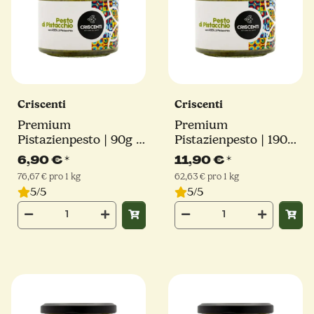
Criscenti
Criscenti
Premium
Premium
Pistazienpesto | 90g |
Pistazienpesto | 190g |
65% Pistazienanteil
65% Pistazienanteil
6,90 €
*
11,90 €
*
76,67 € pro 1 kg
62,63 € pro 1 kg
5/5
5/5