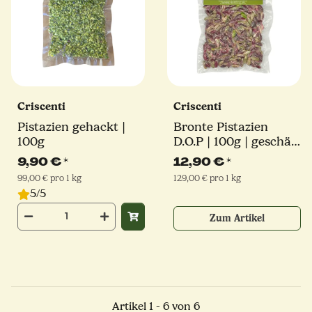
Criscenti
Criscenti
Pistazien gehackt |
Bronte Pistazien
100g
D.O.P | 100g | geschält
& naturbelassen
9,90 €
*
12,90 €
*
99,00 € pro 1 kg
129,00 € pro 1 kg
5/5
Zum Artikel
Artikel 1 - 6 von 6