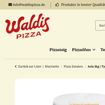
info@waldispizza.de
Produkte in bester Qualitä
Pizzateig
Pizzaöfen
T
Zurück zur Liste
Startseite
Pizza Zutaten
Aria 1kg | T