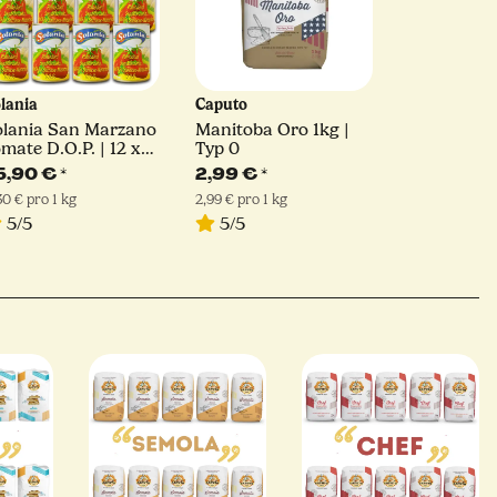
lania
Caputo
olania San Marzano
Manitoba Oro 1kg |
mate D.O.P. | 12 x
Typ 0
00 g
5,90 €
*
2,99 €
*
30 € pro 1 kg
2,99 € pro 1 kg
5/5
5/5