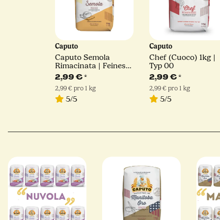
Caputo
Caputo
Caputo Semola
Chef (Cuoco) 1kg |
Rimacinata | Feines
Typ 00
Hartweizengrieß | 1kg
2,99 €
*
2,99 €
*
2,99 € pro 1 kg
2,99 € pro 1 kg
5/5
5/5