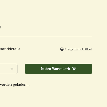
d
rsanddetails
Frage zum Artikel
In den Warenkorb
rden geladen ...