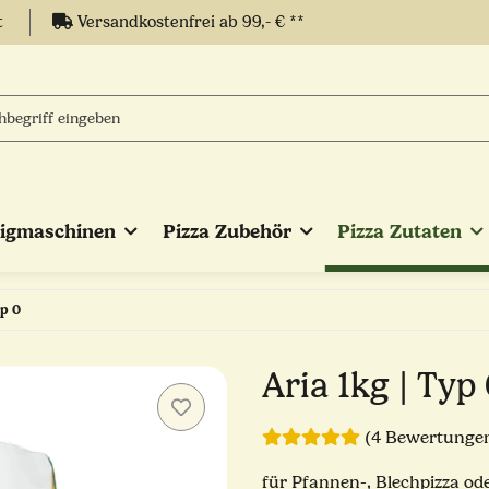
t
Versandkostenfrei ab 99,- € **
eigmaschinen
Pizza Zubehör
Pizza Zutaten
yp 0
Aria 1kg | Typ
(4 Bewertunge
für Pfannen-, Blechpizza od