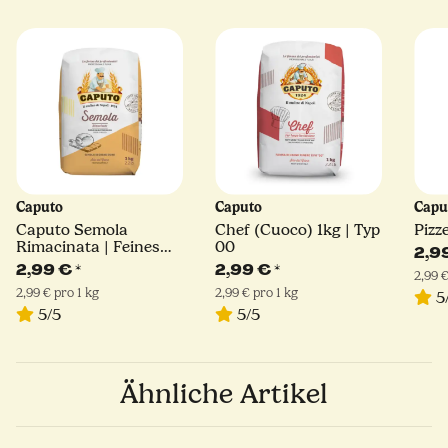
Caputo
Caputo
Capu
Caputo Semola
Chef (Cuoco) 1kg | Typ
Pizz
Rimacinata | Feines
00
2,9
Hartweizengrieß | 1kg
2,99 €
*
2,99 €
*
2,99 €
2,99 € pro 1 kg
2,99 € pro 1 kg
5
5/5
5/5
Ähnliche Artikel