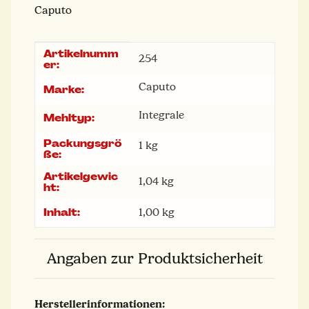
Caputo
Artikelnumm
Produkteigenschaft
Wert
254
er:
Caputo
Marke:
Integrale
Mehltyp:
Packungsgrö
1 kg
ße:
Artikelgewic
1,04
kg
ht:
Inhalt:
1,00 kg
Angaben zur Produktsicherheit
Herstellerinformationen: