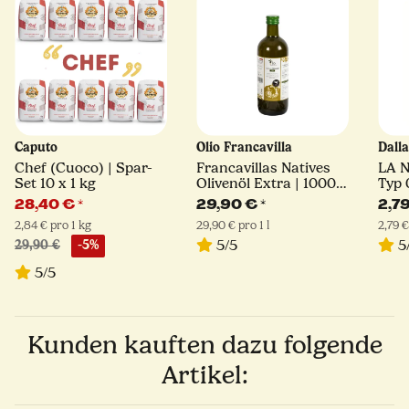
Caputo
Olio Francavilla
Dall
Chef (Cuoco) | Spar-
Francavillas Natives
LA 
Set 10 x 1 kg
Olivenöl Extra | 1000
Typ 
ml
28,40 €
*
29,90 €
*
2,7
2,84 € pro 1 kg
29,90 € pro 1 l
2,79 €
5/5
5
29,90 €
-5%
5/5
Kunden kauften dazu folgende
Artikel: