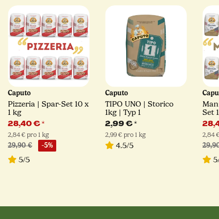
Caputo
Caputo
Capu
Pizzeria | Spar-Set 10 x
TIPO UNO | Storico
Mani
1 kg
1kg | Typ 1
Set 
28,40 €
*
2,99 €
*
28,
2,84 € pro 1 kg
2,99 € pro 1 kg
2,84 €
4.5/5
29,90 €
-5%
29,9
5/5
5