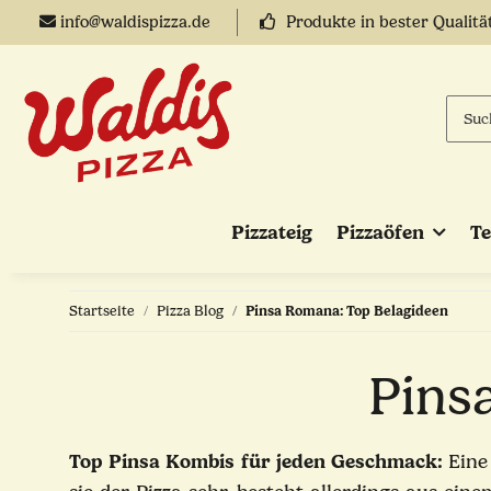
info@waldispizza.de
Produkte in bester Qualitä
Pizzateig
Pizzaöfen
T
Startseite
Pizza Blog
Pinsa Romana: Top Belagideen
Pins
Top Pinsa Kombis für jeden Geschmack:
Eine