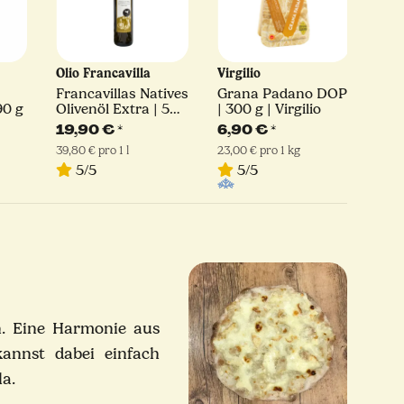
Olio Francavilla
Virgilio
Latt
Francavillas Natives
Grana Padano DOP
Sca
90 g
Olivenöl Extra | 500
| 300 g | Virgilio
ger
ml
Lat
19,90 €
*
6,90 €
*
4,
39,80 € pro 1 l
23,00 € pro 1 kg
19,6
5/5
5/5
n. Eine Harmonie aus
annst dabei einfach
la.