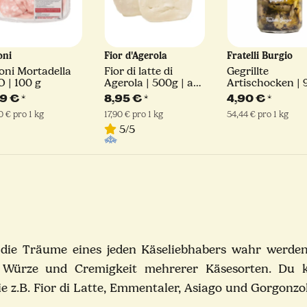
oni
Fior d'Agerola
Fratelli Burgio
oni Mortadella
Fior di latte di
Gegrillte
 | 100 g
Agerola | 500g | am
Artischocken | 
Stück
59 €
*
8,95 €
*
4,90 €
*
0 € pro 1 kg
17,90 € pro 1 kg
54,44 € pro 1 kg
5/5
 die Träume eines jeden Käseliebhabers wahr werde
r Würze und Cremigkeit mehrerer Käsesorten. Du k
 z.B. Fior di Latte, Emmentaler, Asiago und Gorgonzo