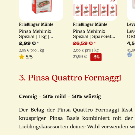
Frießinger Mühle
Frießinger Mühle
Lev
Pinsa Mehlmix
Pinsa Mehlmix
Lev
te |
Spezial | 1 kg |
Spezial | Spar-Set
ORO
Frießinger Mühle
10 x1 kg | Frießinger
2,99 €
*
26,59 €
*
4,
Mühle
2,99 € pro 1 kg
2,66 € pro 1 kg
45,9
5/5
27,99 €
-5%
3. Pinsa Quattro Formaggi
Cremig – 50% mild – 50% würzig
Der Belag der Pinsa Quattro Formaggi lässt
knuspriger Pinsa Basis kombiniert mit de
Lieblingskäsesort
en deiner Wahl verwenden wie