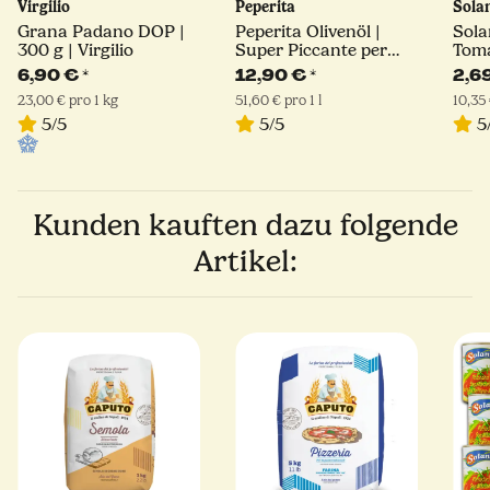
Virgilio
Peperita
Sola
Grana Padano DOP |
Peperita Olivenöl |
Sola
300 g | Virgilio
Super Piccante per
Toma
Pizza
6,90 €
*
12,90 €
*
2,6
23,00 € pro 1 kg
51,60 € pro 1 l
10,35 
5/5
5/5
5
Kunden kauften dazu folgende
Artikel: