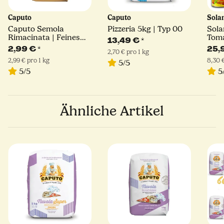
Caputo
Caputo
Sola
Caputo Semola
Pizzeria 5kg | Typ 00
Sola
Rimacinata | Feines
Toma
13,49 €
*
Hartweizengrieß | 1kg
400 
2,99 €
*
25,
2,70 € pro 1 kg
2,99 € pro 1 kg
8,30 €
5/5
5/5
5
Ähnliche Artikel