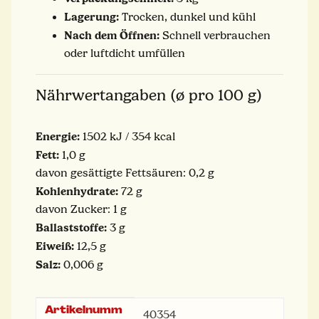
Lagerung:
Trocken, dunkel und kühl
Nach dem Öffnen:
Schnell verbrauchen
oder luftdicht umfüllen
Nährwertangaben (ø pro 100 g)
Energie:
1502 kJ / 354 kcal
Fett:
1,0 g
davon gesättigte Fettsäuren: 0,2 g
Kohlenhydrate:
72 g
davon Zucker: 1 g
Ballaststoffe:
3 g
Eiweiß:
12,5 g
Salz:
0,006 g
Artikelnumm
Produkteigenschaft
Wert
40354