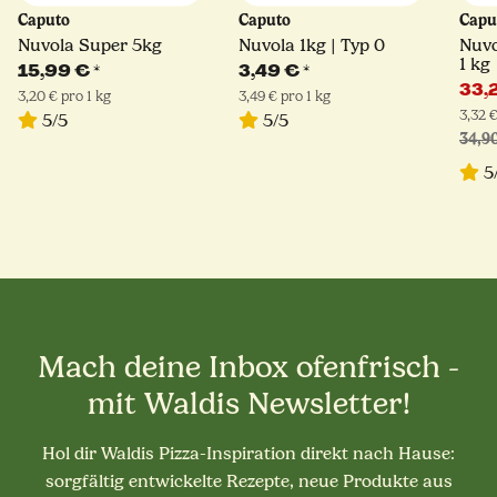
Caputo
Caputo
Capu
Nuvola Super 5kg
Nuvola 1kg | Typ 0
Nuvo
1 kg
15,99 €
*
3,49 €
*
33,
3,20 € pro 1 kg
3,49 € pro 1 kg
3,32 €
5/5
5/5
34,9
5
Mach deine Inbox ofenfrisch -
mit Waldis Newsletter!
Hol dir Waldis Pizza-Inspiration direkt nach Hause:
sorgfältig entwickelte Rezepte, neue Produkte aus