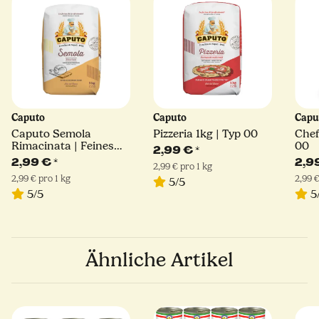
Caputo
Caputo
Capu
Caputo Semola
Pizzeria 1kg | Typ 00
Chef
Rimacinata | Feines
00
2,99 €
*
Hartweizengrieß | 1kg
2,99 €
*
2,9
2,99 € pro 1 kg
2,99 € pro 1 kg
2,99 €
5/5
5/5
5
Ähnliche Artikel