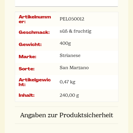
Artikelnumm
Produkteigenschaft
Wert
PEL050012
er:
süß & fruchtig
Geschmack:
400g
Gewicht:
Strianese
Marke:
San Marzano
Sorte:
Artikelgewic
0,47
kg
ht:
Inhalt:
240,00 g
Angaben zur Produktsicherheit