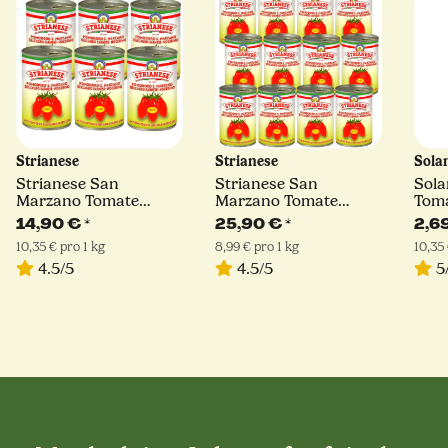
Strianese
Strianese
Sola
Strianese San
Strianese San
Sola
Marzano Tomate
Marzano Tomate
Toma
D.O.P. | 6 x 400g
D.O.P. | 12 x 400g
14,90 €
*
25,90 €
*
2,6
10,35 € pro 1 kg
8,99 € pro 1 kg
10,35 
4.5/5
4.5/5
5