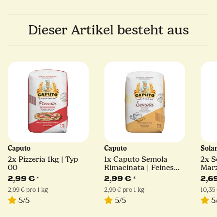
Dieser Artikel besteht aus
Caputo
Caputo
Sola
2x
Pizzeria 1kg | Typ
1x
Caputo Semola
2x
S
00
Rimacinata | Feines
Mar
Hartweizengrieß | 1kg
D.O.
2,99 €
*
2,99 €
*
2,6
2,99 € pro 1 kg
2,99 € pro 1 kg
10,35 
5/5
5/5
5