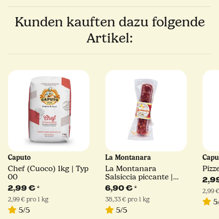
Kunden kauften dazu folgende
Artikel:
Caputo
La Montanara
Capu
Chef (Cuoco) 1kg | Typ
La Montanara
Pizz
00
Salsiccia piccante |
2,9
180 g
2,99 €
*
6,90 €
*
2,99 €
2,99 € pro 1 kg
38,33 € pro 1 kg
5
5/5
5/5