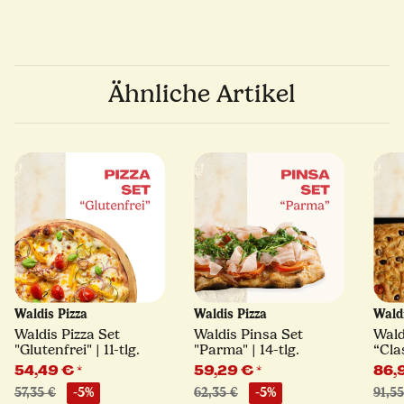
Ähnliche Artikel
Waldis Pizza
Waldis Pizza
Wald
Waldis Pizza Set
Waldis Pinsa Set
Wald
"Glutenfrei" | 11-tlg.
"Parma" | 14-tlg.
“Clas
54,49 €
*
59,29 €
*
86,
57,35 €
-5%
62,35 €
-5%
91,55