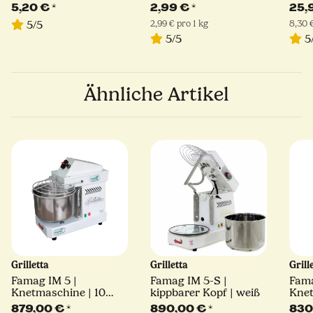
Hartweizengrieß | 1kg
400 
5,20 €
*
2,99 €
*
25,
2,99 € pro 1 kg
8,30 €
5/5
5/5
5
Ähnliche Artikel
Grilletta
Grilletta
Grill
Famag IM 5 |
Famag IM 5-S |
Fama
Knetmaschine | 10
kippbarer Kopf | weiß
Knet
Geschwingkeiten |
Gesc
879,00 €
*
890,00 €
*
830