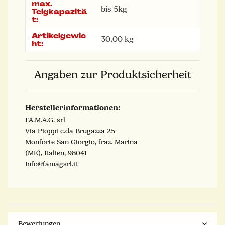
max.
bis 5kg
Teigkapazitä
t:
Artikelgewic
30,00
kg
ht:
Angaben zur Produktsicherheit
Herstellerinformationen:
FA.M.A.G. srl
Via Pioppi c.da Brugazza 25
Monforte San Giorgio, fraz. Marina
(ME), Italien, 98041
Info@famagsrl.it
Bewertungen