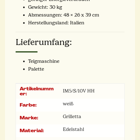
Gewicht: 30 kg
Abmessungen: 48 × 26 x 39 cm
Herstellungsland: Italien
Lieferumfang:
Teigmaschine
Palette
Artikelnumm
Produkteigenschaft
Wert
IM5/S/10V HH
er:
weiß
Farbe:
Grilletta
Marke:
Edelstahl
Material: