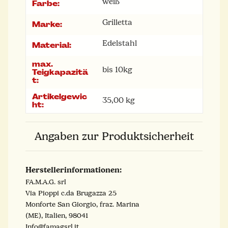
weiß
Farbe:
Grilletta
Marke:
Edelstahl
Material:
max.
bis 10kg
Teigkapazitä
t:
Artikelgewic
35,00
kg
ht:
Angaben zur Produktsicherheit
Herstellerinformationen:
FA.M.A.G. srl
Via Pioppi c.da Brugazza 25
Monforte San Giorgio, fraz. Marina
(ME), Italien, 98041
Info@famagsrl.it