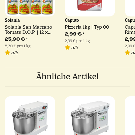
Solania
Caputo
Capu
Solania San Marzano
Pizzeria 1kg | Typ 00
Cap
Tomate D.O.P. | 12 x
Rima
2,99 €
*
400 g
Hart
25,90 €
*
2,9
2,99 € pro 1 kg
8,30 € pro 1 kg
2,99 €
5/5
5/5
5
Ähnliche Artikel