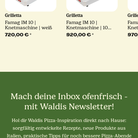
Grilletta
Grilletta
Grill
Famag IM 10 |
Famag IM 10 |
Fama
Knetmaschine | weiß
Knetmaschine | 10
Knet
Geschwingkeiten |
kipp
720,00 €
*
920,00 €
*
970
weiß
Mach deine Inbox ofenfrisch -
mit Waldis Newsletter!
Hol dir Waldis Pizza-Inspiration direkt nach Hause:
sorgfältig entwickelte Rezepte, neue Produkte aus
Italien, praktische Tipps für noch bessere Pizza-Abende